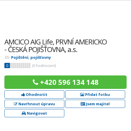
AMCICO AIG Life, PRVNÍ AMERICKO
- ČESKÁ POJIŠŤOVNA, a.s.
Pojištění, pojišťovny
0
(
0
hodnocení)
+420 596 134 148
Ohodnotit
Přidat fotku
Navrhnout úpravu
Jsem majitel
Navigovat