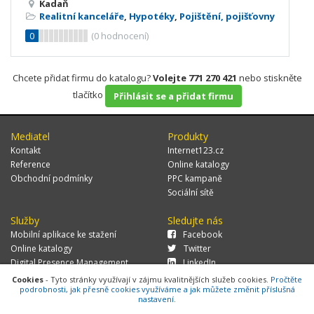
Kadaň
Realitní kanceláře
,
Hypotéky
,
Pojištění, pojišťovny
0
(
0
hodnocení)
Chcete přidat firmu do katalogu?
Volejte 771 270 421
nebo stiskněte
tlačítko
Přihlásit se a přidat firmu
Mediatel
Produkty
Kontakt
Internet123.cz
Reference
Online katalogy
Obchodní podmínky
PPC kampaně
Sociální sítě
Služby
Sledujte nás
Mobilní aplikace ke stažení
Facebook
Online katalogy
Twitter
Digital Presence Management
LinkedIn
Více zákazníků
Cookies
- Tyto stránky využívají v zájmu kvalitnějších služeb cookies.
Pročtěte
podrobnosti, jak přesně cookies využíváme a jak můžete změnit příslušná
nastavení.