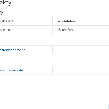
akty
ny
3 439 442
hlavní telefon
8 352 028
další telefon
aste@sendme.cz
y
/www.megawaste.cz