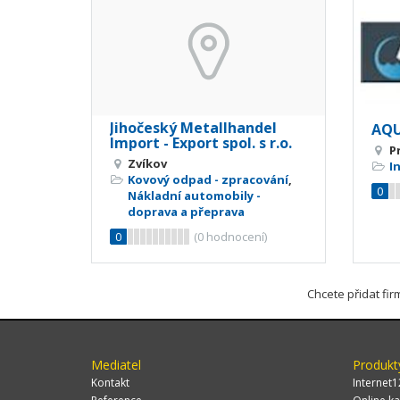
Jihočeský Metallhandel
AQU
Import - Export spol. s r.o.
P
Zvíkov
I
Kovový odpad - zpracování
,
0
Nákladní automobily -
doprava a přeprava
0
(
0
hodnocení)
Chcete přidat fi
Mediatel
Produkt
Kontakt
Internet1