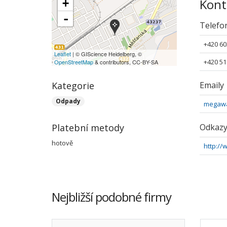
Kont
+
-
Telefo
+420 60
Leaflet
| © GIScience Heidelberg, ©
+420 51
OpenStreetMap
& contributors, CC-BY-SA
Kategorie
Emaily
Odpady
megaw
Platební metody
Odkaz
hotově
http:/
Nejbližší podobné firmy