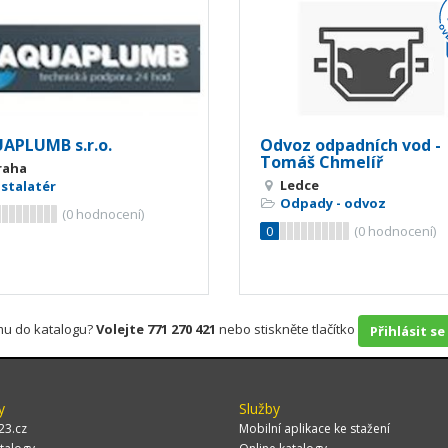
APLUMB s.r.o.
Odvoz odpadních vod -
Tomáš Chmelíř
raha
Ledce
nstalatér
Odpady - odvoz
(
0
hodnocení)
0
(
0
hodnocení)
rmu do katalogu?
Volejte 771 270 421
nebo stiskněte tlačítko
Přihlásit se
y
Služby
23.cz
Mobilní aplikace ke stažení