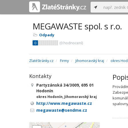
MEGAWASTE spol. s r.o.
Odpady
0
(
0
hodnocení)
ZlatéStránky.cz
Firmy
Jihomoravský kraj
okres Hod
Popi
Kontakty
Partyzánská 34/3009, 695 01
Provádím
Hodonín
Zabezpeč
okres Hodonín, Jihomoravský kraj
komunáln
http://www.megawaste.cz
spalovny
megawaste@sendme.cz