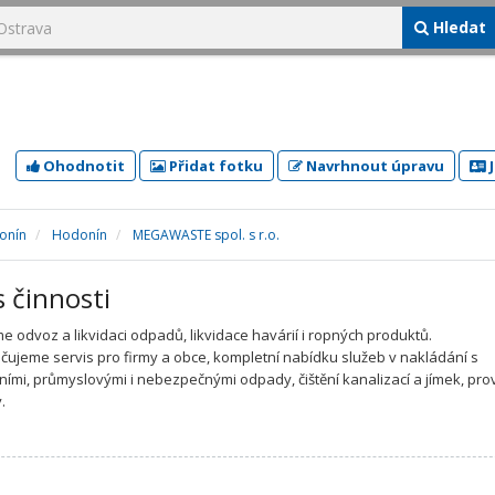
Hledat
Ohodnotit
Přidat fotku
Navrhnout úpravu
J
onín
Hodonín
MEGAWASTE spol. s r.o.
s činnosti
e odvoz a likvidaci odpadů, likvidace havárií i ropných produktů.
ujeme servis pro firmy a obce, kompletní nabídku služeb v nakládání s
ími, průmyslovými i nebezpečnými odpady, čištění kanalizací a jímek, pro
.