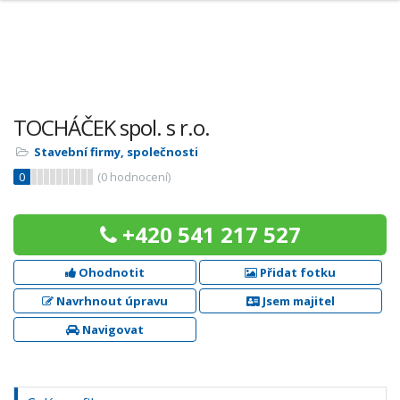
TOCHÁČEK spol. s r.o.
Stavební firmy, společnosti
0
(
0
hodnocení)
+420 541 217 527
Ohodnotit
Přidat fotku
Navrhnout úpravu
Jsem majitel
Navigovat