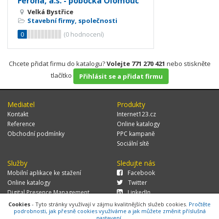
Ferona, a.s. - pobočka Olomouc
Velká Bystřice
Stavební firmy, společnosti
0
(
0
hodnocení)
Chcete přidat firmu do katalogu?
Volejte 771 270 421
nebo stiskněte
tlačítko
Přihlásit se a přidat firmu
Mediatel
Produkty
Kontakt
Internet123.cz
Reference
Online katalogy
Obchodní podmínky
PPC kampaně
Sociální sítě
Služby
Sledujte nás
Mobilní aplikace ke stažení
Facebook
Online katalogy
Twitter
Digital Presence Management
LinkedIn
Více zákazníků
Cookies
- Tyto stránky využívají v zájmu kvalitnějších služeb cookies.
Pročtěte
podrobnosti, jak přesně cookies využíváme a jak můžete změnit příslušná
nastavení.