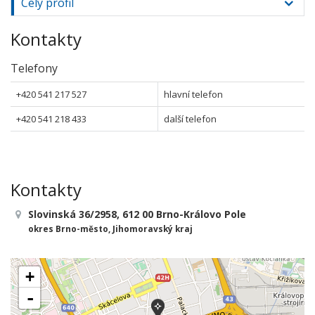
Celý profil
Kontakty
Telefony
+420 541 217 527
hlavní telefon
+420 541 218 433
další telefon
Kontakty
Slovinská 36/2958, 612 00 Brno-Královo Pole
okres Brno-město, Jihomoravský kraj
+
-