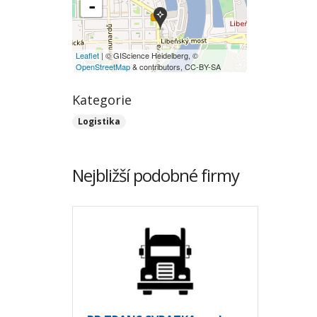
-
Leaflet
| © GIScience Heidelberg, ©
OpenStreetMap
& contributors, CC-BY-SA
Kategorie
Logistika
Nejbližší podobné firmy