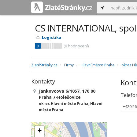
CS INTERNATIONAL, spol. 
Logistika
0
(
0
hodnocení)
ZlatéStránky.cz
Firmy
Hlavní město Praha
okres Hl
Kont
Kontakty
Jankovcova 6/1057, 170 00
Telefo
Praha 7-Holešovice
okres Hlavní město Praha, Hlavní
+420 26
město Praha
+