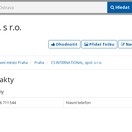
Hledat
s r.o.
Ohodnotit
Přidat fotku
Nav
avní město Praha
Praha
CS INTERNATIONAL, spol. s r.o.
akty
ny
6 711 544
hlavní telefon