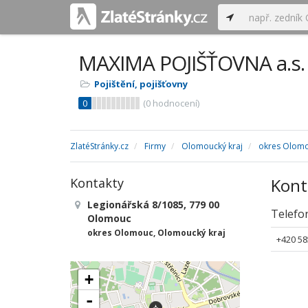
MAXIMA POJIŠŤOVNA a.s.
Pojištění, pojišťovny
0
(
0
hodnocení)
ZlatéStránky.cz
Firmy
Olomoucký kraj
okres Olom
Kont
Kontakty
Legionářská 8/1085, 779 00
Telefo
Olomouc
okres Olomouc, Olomoucký kraj
+420 58
+
-