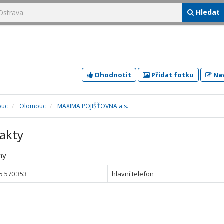
Hledat
Ohodnotit
Přidat fotku
Nav
ouc
Olomouc
MAXIMA POJIŠŤOVNA a.s.
akty
ny
5 570 353
hlavní telefon