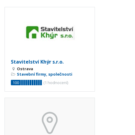
Stavitelství Khýr s.r.o.
Ostrava
Stavební firmy, společnosti
100
(
1
hodnocení)