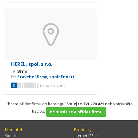
HEREL, spol. s r.o.
Brno
Stavební firmy, společnosti
0
(
0
hodnocení)
Chcete přidat firmu do katalogu?
Volejte 771 270 421
nebo stiskněte
tlačítko
Přihlásit se a přidat firmu
Mediatel
Produkty
Kontakt
Internet123.cz