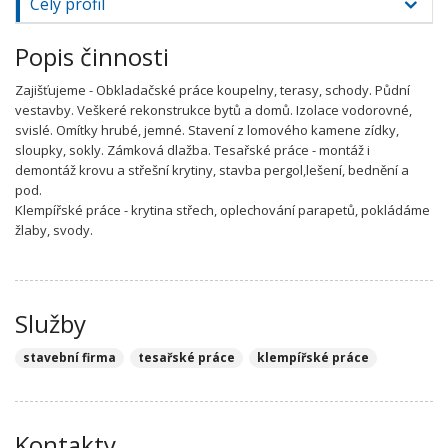
Celý profil
Popis činnosti
Zajišťujeme - Obkladačské práce koupelny, terasy, schody. Půdní
vestavby. Veškeré rekonstrukce bytů a domů. Izolace vodorovné,
svislé. Omítky hrubé, jemné. Stavení z lomového kamene zídky,
sloupky, sokly. Zámková dlažba. Tesařské práce - montáž i
demontáž krovu a střešní krytiny, stavba pergol,lešení, bednění a
pod.
Klempířské práce - krytina střech, oplechování parapetů, pokládáme
žlaby, svody.
Služby
stavební firma
tesařské práce
klempířské práce
Kontakty