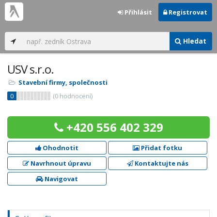
Přihlásit
Registrovat
Hledat
USV s.r.o.
Stavební firmy, společnosti
0
(
0
hodnocení)
+420 556 402 329
Ohodnotit
Přidat fotku
Navrhnout úpravu
Kontaktujte nás
Navigovat