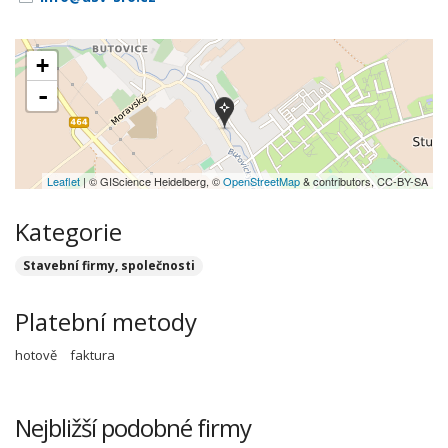
+
-
Leaflet
| © GIScience Heidelberg, ©
OpenStreetMap
& contributors, CC-BY-SA
Kategorie
Stavební firmy, společnosti
Platební metody
hotově
faktura
Nejbližší podobné firmy