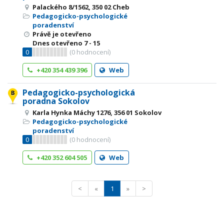
Palackého 8/1562, 350 02 Cheb
Pedagogicko-psychologické
poradenství
Právě je otevřeno
Dnes otevřeno
7 - 15
0
(
0
hodnocení)
+420 354 439 396
Web
Pedagogicko-psychologická
poradna Sokolov
Karla Hynka Máchy 1276, 356 01 Sokolov
Pedagogicko-psychologické
poradenství
0
(
0
hodnocení)
+420 352 604 505
Web
<
«
1
»
>