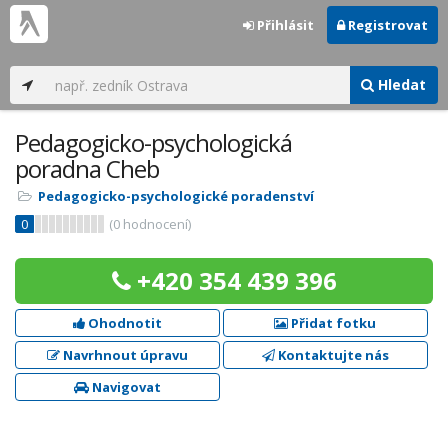
Přihlásit
Registrovat
Hledat
Pedagogicko-psychologická
poradna Cheb
Pedagogicko-psychologické poradenství
0
(
0
hodnocení)
+420 354 439 396
Ohodnotit
Přidat fotku
Navrhnout úpravu
Kontaktujte nás
Navigovat