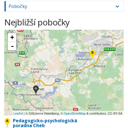
Pobočky
Nejbližší pobočky
+
-
Leaflet
| © GIScience Heidelberg, ©
OpenStreetMap
& contributors, CC-BY-SA
Pedagogicko-psychologická
poradna Cheb