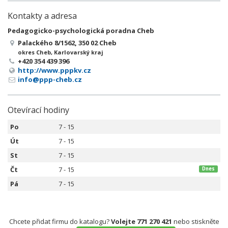
Kontakty a adresa
Pedagogicko-psychologická poradna Cheb
Palackého 8/1562, 350 02 Cheb
okres Cheb, Karlovarský kraj
+420 354 439 396
http://www.pppkv.cz
info@ppp-cheb.cz
Otevírací hodiny
Po
7 - 15
Út
7 - 15
St
7 - 15
Čt
7 - 15
Dnes
Pá
7 - 15
Chcete přidat firmu do katalogu?
Volejte 771 270 421
nebo stiskněte