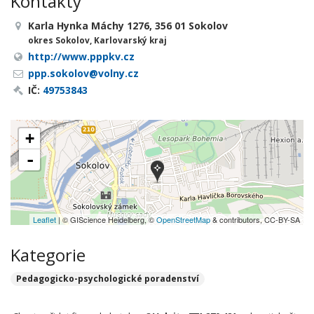
Kontakty
Karla Hynka Máchy 1276, 356 01 Sokolov
okres Sokolov, Karlovarský kraj
http://www.pppkv.cz
ppp.sokolov@volny.cz
IČ:
49753843
+
-
Leaflet
| © GIScience Heidelberg, ©
OpenStreetMap
& contributors, CC-BY-SA
Kategorie
Pedagogicko-psychologické poradenství