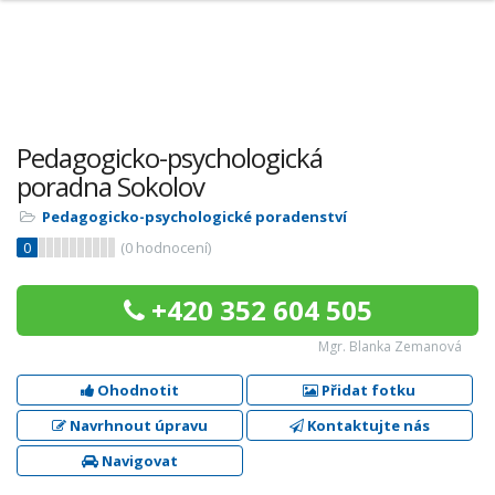
Pedagogicko-psychologická
poradna Sokolov
Pedagogicko-psychologické poradenství
0
(
0
hodnocení)
+420 352 604 505
Mgr. Blanka Zemanová
Ohodnotit
Přidat fotku
Navrhnout úpravu
Kontaktujte nás
Navigovat