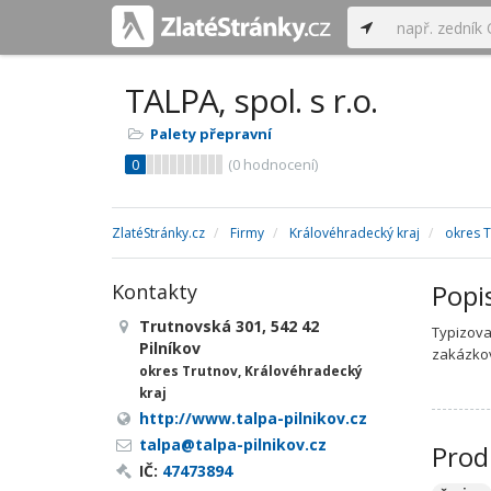
TALPA, spol. s r.o.
Palety přepravní
0
(
0
hodnocení)
ZlatéStránky.cz
Firmy
Královéhradecký kraj
okres 
Popi
Kontakty
Trutnovská 301, 542 42
Typizova
Pilníkov
zakázkov
okres Trutnov, Královéhradecký
kraj
http://www.talpa-pilnikov.cz
talpa@talpa-pilnikov.cz
Prod
IČ:
47473894