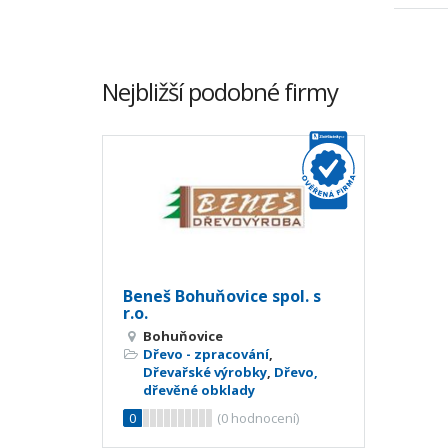
Nejbližší podobné firmy
Beneš Bohuňovice spol. s
r.o.
Bohuňovice
Dřevo - zpracování
,
Dřevařské výrobky
,
Dřevo,
dřevěné obklady
0
(
0
hodnocení)