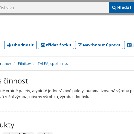
Hledat
Ohodnotit
Přidat fotku
Navrhnout úpravu
J
Trutnov
Pilníkov
TALPA, spol. s r.o.
s činnosti
né vratné palety, atypické jednorázové palety, automatizovaná výroba pa
á ruční výroba, návrhy výrobku, výroba, dodávka
ukty