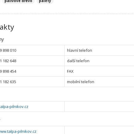
palivové dřevo
palety
akty
ny
9 898 010
hlavní telefon
1 182 648
další telefon
9 898 454
FAX
1 182 635
mobilní telefon
alpa-pilnikov.cz
y
www.talpa-pilnikov.cz