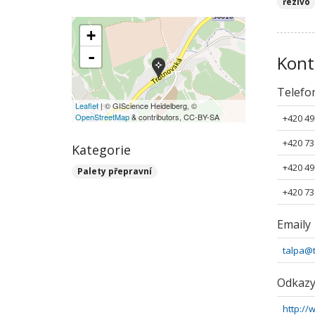
řezivo
+
-
Kont
Telefo
Leaflet
| © GIScience Heidelberg, ©
OpenStreetMap
& contributors, CC-BY-SA
+420 49
+420 73
Kategorie
+420 49
Palety přepravní
+420 73
Emaily
talpa@t
Odkaz
http://