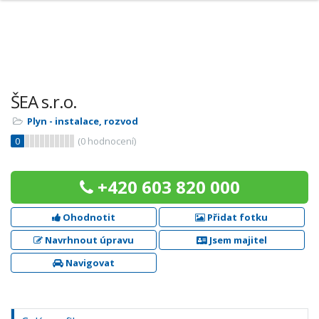
ŠEA s.r.o.
Plyn - instalace, rozvod
0
(
0
hodnocení)
+420 603 820 000
Ohodnotit
Přidat fotku
Navrhnout úpravu
Jsem majitel
Navigovat