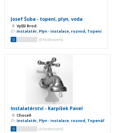
Josef Šuba - topení, plyn, voda
Vyšší Brod
Instalatér
,
Plyn - instalace, rozvod
,
Topení
0
(
0
hodnocení)
Instalatérství - Karpíšek Pavel
Choceň
Instalatér
,
Plyn - instalace, rozvod
,
Topenář
0
(
0
hodnocení)