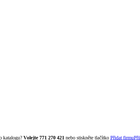
do katalogu?
Volejte 771 270 421
nebo stiskněte tlačítko
Přidat firmu
Při