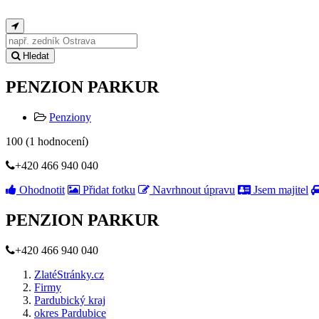
Hledat
PENZION PARKUR
Penziony
100
(
1
hodnocení)
+420 466 940 040
Ohodnotit
Přidat fotku
Navrhnout úpravu
Jsem majitel
PENZION PARKUR
+420 466 940 040
ZlatéStránky.cz
Firmy
Pardubický kraj
okres Pardubice