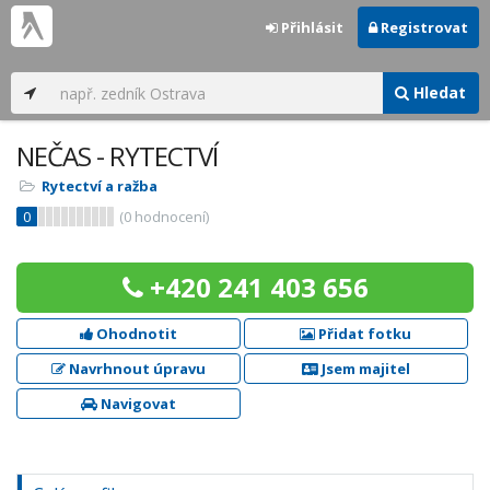
Přihlásit
Registrovat
Hledat
NEČAS - RYTECTVÍ
Rytectví a ražba
0
(
0
hodnocení)
+420 241 403 656
Ohodnotit
Přidat fotku
Navrhnout úpravu
Jsem majitel
Navigovat