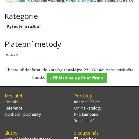
Leaflet
| © GIScience Heidelberg, ©
OpenStreetMap
& contributors, CC-BY-SA
Kategorie
Rytectví a ražba
Platební metody
hotově
Chcete přidat firmu do katalogu?
Volejte 771 270 421
nebo stiskněte
tlačítko
Přihlásit se a přidat firmu
Mediatel
Produkty
Kontakt
Internet123.cz
Reference
Online katalogy
Obchodní podmínky
PPC kampaně
Sociální sítě
Služby
Sledujte nás