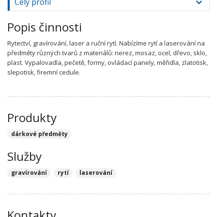
Celý profil
Popis činnosti
Rytectví, gravírování, laser a ruční rytí. Nabízíme rytí a laserování na
předměty různých tvarů z materiálů: nerez, mosaz, ocel, dřevo, sklo,
plast. Vypalovadla, pečetě, formy, ovládací panely, měřidla, zlatotisk,
slepotisk, firemní cedule.
Produkty
dárkové předměty
Služby
gravírování
rytí
laserování
Kontakty