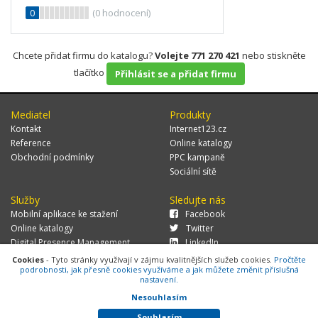
0
(
0
hodnocení)
Chcete přidat firmu do katalogu?
Volejte 771 270 421
nebo stiskněte
tlačítko
Přihlásit se a přidat firmu
Mediatel
Produkty
Kontakt
Internet123.cz
Reference
Online katalogy
Obchodní podmínky
PPC kampaně
Sociální sítě
Služby
Sledujte nás
Mobilní aplikace ke stažení
Facebook
Online katalogy
Twitter
Digital Presence Management
LinkedIn
Více zákazníků
Cookies
- Tyto stránky využívají v zájmu kvalitnějších služeb cookies.
Pročtěte
podrobnosti, jak přesně cookies využíváme a jak můžete změnit příslušná
nastavení.
Nesouhlasím
© 2026 MEDIATEL CZ, s.r.o.,
Za Potokem 46/4, 106 00 Praha 10, tel.:
+420 771 270 421, verze 1.29.0.143,
Cookies
Souhlasím