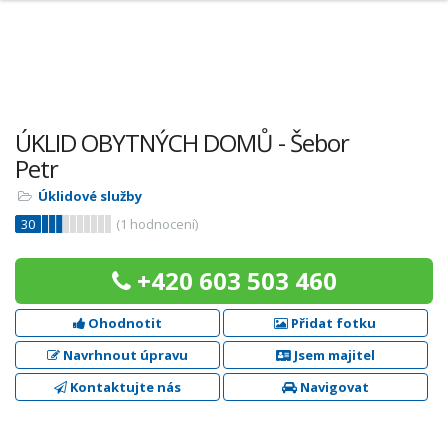
ÚKLID OBYTNÝCH DOMŮ - Šebor
Petr
Úklidové služby
30
(
1
hodnocení)
+420 603 503 460
Ohodnotit
Přidat fotku
Navrhnout úpravu
Jsem majitel
Kontaktujte nás
Navigovat