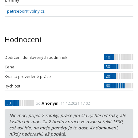
petrsebor@volny.cz
Hodnocení
10
Dodržení domluvených podmínek
30
Cena
20
Kvalita provedené práce
60
Rychlost
30
od
Anonym
, 11.12.2021 17:02
Nic moc, přijeli 2 romky, práce jim šla rychle od ruky, ale
kvalita nic moc. Za 2 hodiny práce ve dvou si řekli 1500,
což asi jde, na moje poměry je to dost. 4x domluveni,
nikdy nedorazili, až popáté.