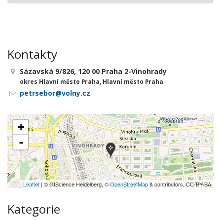
Kontakty
Sázavská 9/826, 120 00 Praha 2-Vinohrady
okres Hlavní město Praha, Hlavní město Praha
petrsebor@volny.cz
+
-
Leaflet
| © GIScience Heidelberg, ©
OpenStreetMap
& contributors, CC-BY-SA
Kategorie