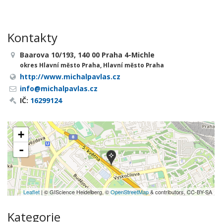
Kontakty
Baarova 10/193, 140 00 Praha 4-Michle
okres Hlavní město Praha, Hlavní město Praha
http://www.michalpavlas.cz
info@michalpavlas.cz
IČ:
16299124
+
-
Leaflet
| © GIScience Heidelberg, ©
OpenStreetMap
& contributors, CC-BY-SA
Kategorie