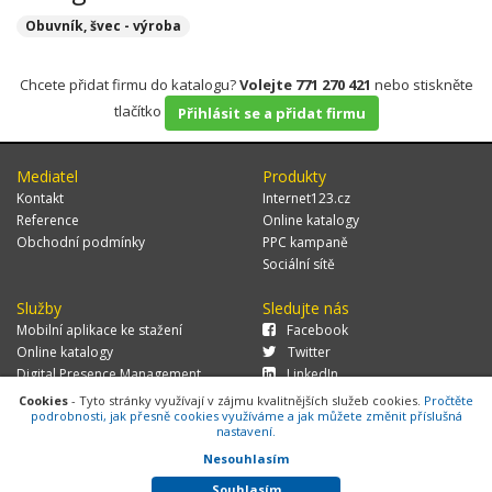
Obuvník, švec - výroba
Chcete přidat firmu do katalogu?
Volejte 771 270 421
nebo stiskněte
tlačítko
Přihlásit se a přidat firmu
Mediatel
Produkty
Kontakt
Internet123.cz
Reference
Online katalogy
Obchodní podmínky
PPC kampaně
Sociální sítě
Služby
Sledujte nás
Mobilní aplikace ke stažení
Facebook
Online katalogy
Twitter
Digital Presence Management
LinkedIn
Více zákazníků
Cookies
- Tyto stránky využívají v zájmu kvalitnějších služeb cookies.
Pročtěte
podrobnosti, jak přesně cookies využíváme a jak můžete změnit příslušná
nastavení.
Nesouhlasím
© 2026 MEDIATEL CZ, s.r.o.,
Za Potokem 46/4, 106 00 Praha 10, tel.:
+420 771 270 421, verze 1.29.0.143,
Cookies
Souhlasím