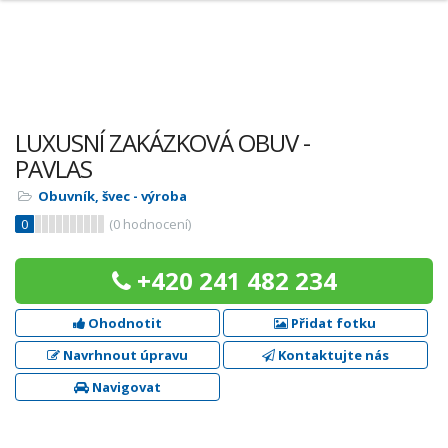
LUXUSNÍ ZAKÁZKOVÁ OBUV -
PAVLAS
Obuvník, švec - výroba
0
(
0
hodnocení)
+420 241 482 234
Ohodnotit
Přidat fotku
Navrhnout úpravu
Kontaktujte nás
Navigovat