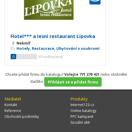
Hotel*** a lesní restaurant Lipovka
Nekmíř
Hotely
,
Restaurace
,
Ubytování v soukromí
0
(
0
hodnocení)
Chcete přidat firmu do katalogu?
Volejte 771 270 421
nebo stiskněte
tlačítko
Přihlásit se a přidat firmu
Mediatel
Produkty
Kontakt
Internet123.cz
Reference
Online katalogy
Obchodní podmínky
PPC kampaně
Sociální sítě