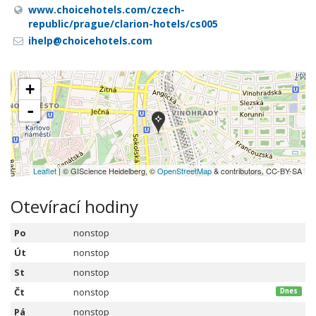
www.choicehotels.com/czech-
republic/prague/clarion-hotels/cs005
ihelp@choicehotels.com
+
-
Leaflet
| © GIScience Heidelberg, ©
OpenStreetMap
& contributors, CC-BY-SA
Otevírací hodiny
Po
nonstop
Út
nonstop
St
nonstop
Čt
nonstop
Dnes
Pá
nonstop