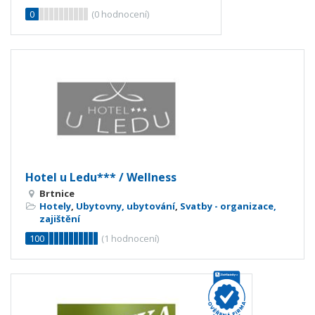
0
(
0
hodnocení)
Hotel u Ledu*** / Wellness
Brtnice
Hotely
,
Ubytovny, ubytování
,
Svatby - organizace,
zajištění
100
(
1
hodnocení)