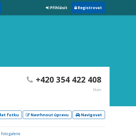
Přihlásit
Registrovat
+420 354 422 408
Main
dat fotku
Navrhnout úpravu
Navigovat
á fotogalerie