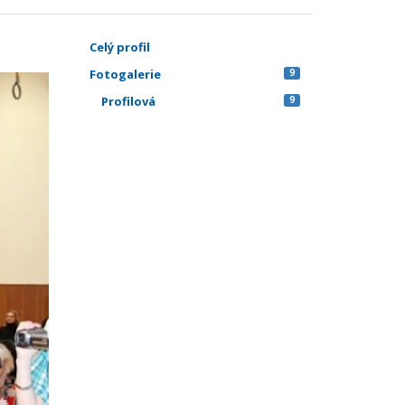
Celý profil
Fotogalerie
9
Profilová
9