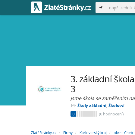
3. základní škol
3
Jsme škola se zaměřením na 
Školy základní
,
Školství
0
(
0
hodnocení)
ZlatéStránky.cz
Firmy
Karlovarský kraj
okres Cheb