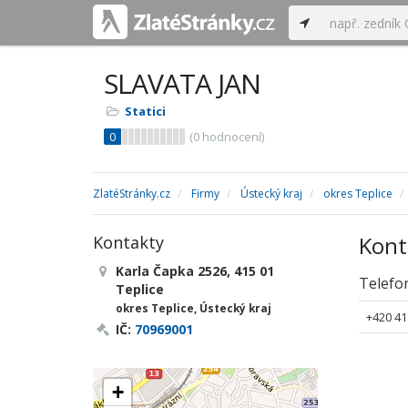
SLAVATA JAN
Statici
0
(
0
hodnocení)
ZlatéStránky.cz
Firmy
Ústecký kraj
okres Teplice
Kont
Kontakty
Karla Čapka 2526, 415 01
Telefo
Teplice
okres Teplice, Ústecký kraj
+420 41
IČ:
70969001
+