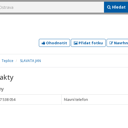
Hledat
Ohodnotit
Přidat fotku
Navrhn
Teplice
SLAVATA JAN
akty
ny
7 538 054
hlavní telefon