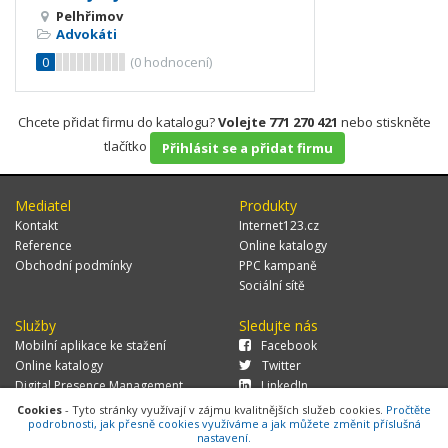
Pelhřimov
Advokáti
0
(
0
hodnocení)
Chcete přidat firmu do katalogu?
Volejte 771 270 421
nebo stiskněte
tlačítko
Přihlásit se a přidat firmu
Mediatel
Produkty
Kontakt
Internet123.cz
Reference
Online katalogy
Obchodní podmínky
PPC kampaně
Sociální sítě
Služby
Sledujte nás
Mobilní aplikace ke stažení
Facebook
Online katalogy
Twitter
Digital Presence Management
LinkedIn
Více zákazníků
Cookies
- Tyto stránky využívají v zájmu kvalitnějších služeb cookies.
Pročtěte
podrobnosti, jak přesně cookies využíváme a jak můžete změnit příslušná
nastavení.