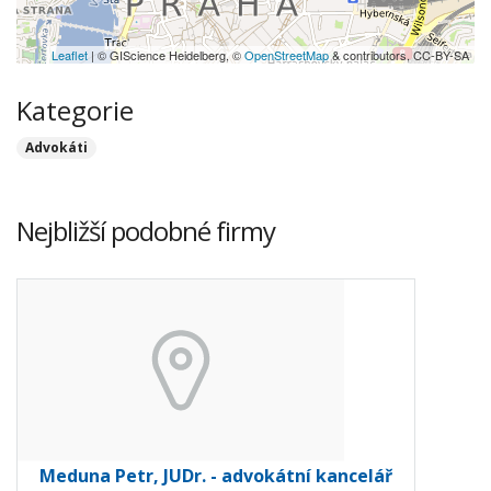
Leaflet
| © GIScience Heidelberg, ©
OpenStreetMap
& contributors, CC-BY-SA
Kategorie
Advokáti
Nejbližší podobné firmy
Meduna Petr, JUDr. - advokátní kancelář