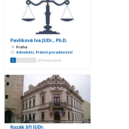
Pavlíková Iva JUDr., Ph.D.
Praha
Advokáti
,
Právní poradenství
0
(
0
hodnocení)
Kozák Jiří JUDr.