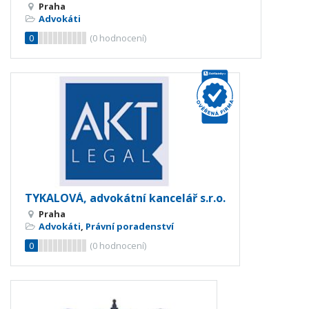
Praha
Advokáti
0
(
0
hodnocení)
TYKALOVÁ, advokátní kancelář s.r.o.
Praha
Advokáti
,
Právní poradenství
0
(
0
hodnocení)