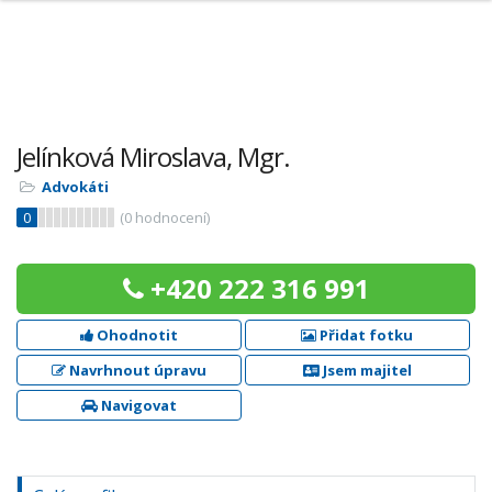
Jelínková Miroslava, Mgr.
Advokáti
0
(
0
hodnocení)
+420 222 316 991
Ohodnotit
Přidat fotku
Navrhnout úpravu
Jsem majitel
Navigovat