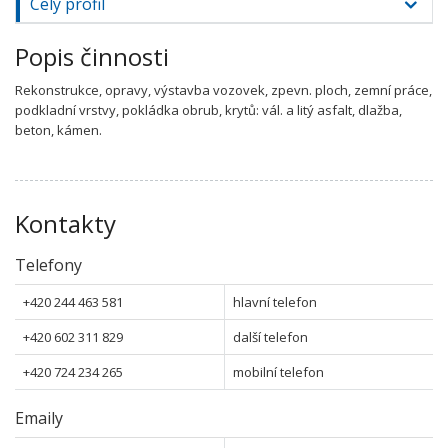
Celý profil
Popis činnosti
Rekonstrukce, opravy, výstavba vozovek, zpevn. ploch, zemní práce,
podkladní vrstvy, pokládka obrub, krytů: vál. a litý asfalt, dlažba,
beton, kámen.
Kontakty
Telefony
+420 244 463 581
hlavní telefon
+420 602 311 829
další telefon
+420 724 234 265
mobilní telefon
Emaily