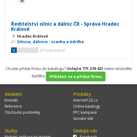
Ředitelství silnic a dálnic ČR - Správa Hradec
Králové
Hradec Králové
Silnice, dálnice - stavba a údržba
0
(
0
hodnocení)
Chcete přidat firmu do katalogu?
Volejte 771 270 421
nebo stiskněte
tlačítko
Přihlásit se a přidat firmu
Mediatel
Produkty
Kontakt
Internet123.cz
Reference
Online katalogy
Obchodní podmínky
PPC kampaně
Sociální sítě
Služby
Sledujte nás
Mobilní aplikace ke stažení
Facebook