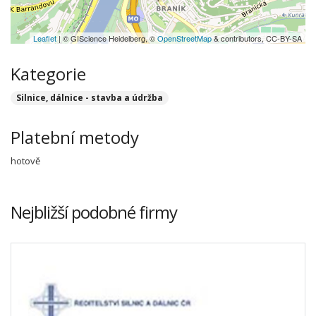
Leaflet
| © GIScience Heidelberg, ©
OpenStreetMap
& contributors, CC-BY-SA
Kategorie
Silnice, dálnice - stavba a údržba
Platební metody
hotově
Nejbližší podobné firmy