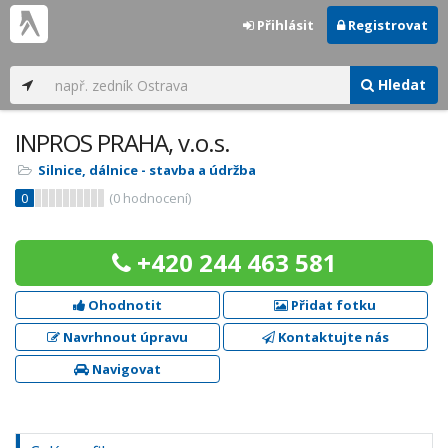
Přihlásit
Registrovat
Hledat
INPROS PRAHA, v.o.s.
Silnice, dálnice - stavba a údržba
0
(
0
hodnocení)
+420 244 463 581
Ohodnotit
Přidat fotku
Navrhnout úpravu
Kontaktujte nás
Navigovat