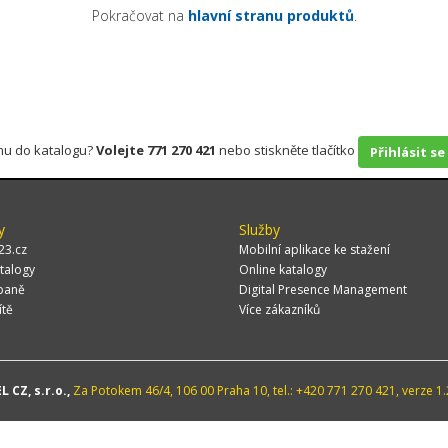
Pokračovat na
hlavní stranu produktů
.
rmu do katalogu?
Volejte 771 270 421
nebo stiskněte tlačítko
Přihlásit se
y
Služby
23.cz
Mobilní aplikace ke stažení
talogy
Online katalogy
paně
Digital Presence Management
ítě
Více zákazníků
 CZ, s.r.o.,
Za Potokem 46/4, 106 00 Praha 10, tel.: +420 771 270 421, verze 1.