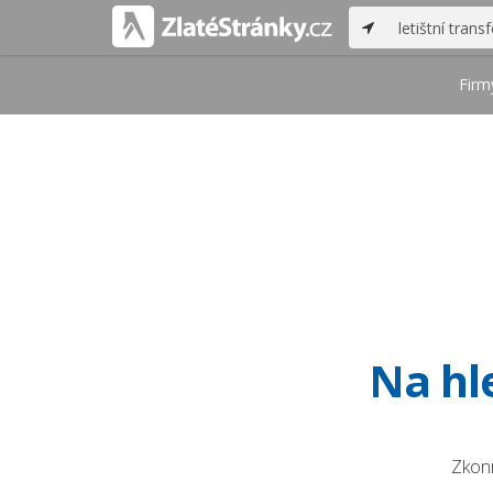
Firm
Na hle
Zkonr