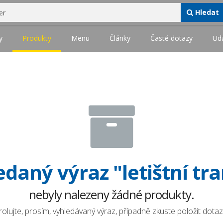
Hledat
y
Produkty
Menu
Články
Časté dotazy
Udá
daný výraz "letištní tr
nebyly nalezeny žádné produkty.
olujte, prosím, vyhledávaný výraz, případně zkuste položit dotaz 