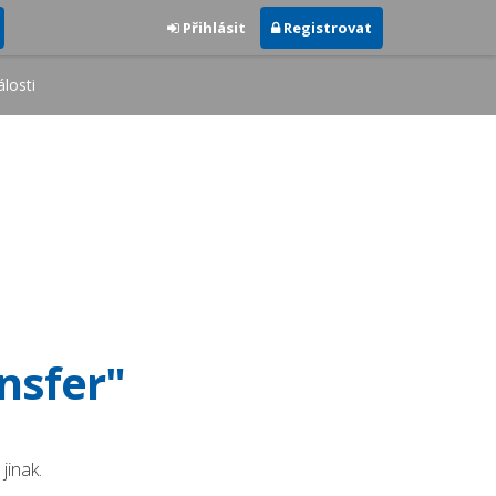
Přihlásit
Registrovat
losti
ansfer"
jinak.