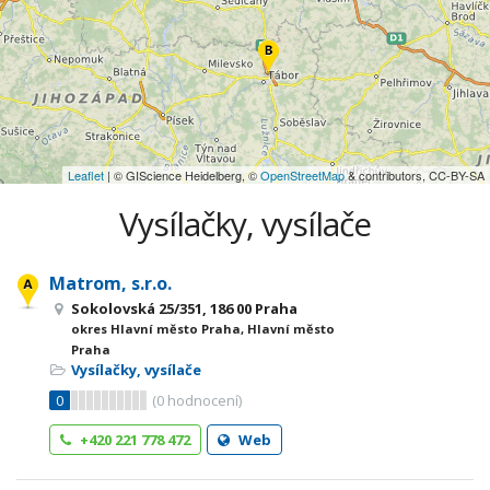
Leaflet
| © GIScience Heidelberg, ©
OpenStreetMap
& contributors, CC-BY-SA
Vysílačky, vysílače
Matrom, s.r.o.
Sokolovská 25/351, 186 00 Praha
okres Hlavní město Praha, Hlavní město
Praha
Vysílačky, vysílače
0
(
0
hodnocení)
+420 221 778 472
Web