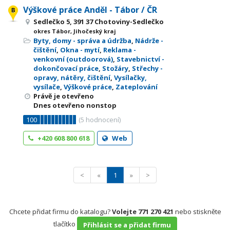
Výškové práce Anděl - Tábor / ČR
Sedlečko 5, 391 37 Chotoviny-Sedlečko
okres Tábor, Jihočeský kraj
Byty, domy - správa a údržba
,
Nádrže -
čištění
,
Okna - mytí
,
Reklama -
venkovní (outdoorová)
,
Stavebnictví -
dokončovací práce
,
Stožáry
,
Střechy -
opravy, nátěry, čištění
,
Vysílačky,
vysílače
,
Výškové práce
,
Zateplování
Právě je otevřeno
Dnes otevřeno nonstop
100
(
5
hodnocení)
+420 608 800 618
Web
<
«
1
»
>
Chcete přidat firmu do katalogu?
Volejte 771 270 421
nebo stiskněte
tlačítko
Přihlásit se a přidat firmu