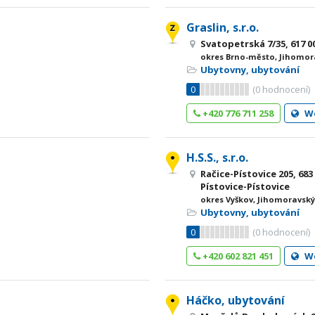
Graslin, s.r.o.
Svatopetrská 7/35, 617 
okres Brno-město, Jihomor
Ubytovny, ubytování
0
(
0
hodnocení)
+420 776 711 258
W
H.S.S., s.r.o.
Račice-Pístovice 205, 683
Pístovice-Pístovice
okres Vyškov, Jihomoravský
Ubytovny, ubytování
0
(
0
hodnocení)
+420 602 821 451
W
Háčko, ubytování