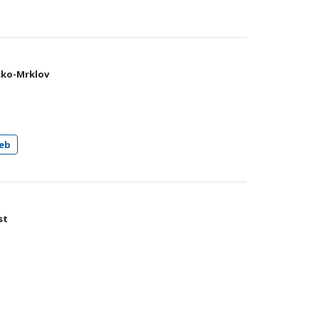
9
cko-Mrklov
j
eb
st