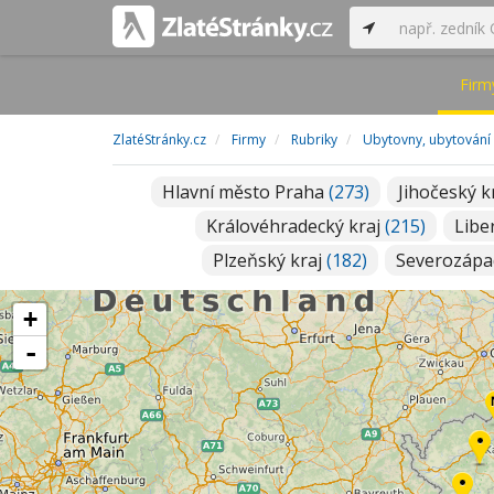
Firm
ZlatéStránky.cz
Firmy
Rubriky
Ubytovny, ubytování
Hlavní město Praha
(273)
Jihočeský k
Královéhradecký kraj
(215)
Libe
Plzeňský kraj
(182)
Severozáp
+
-