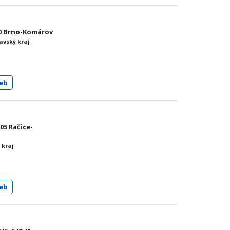
00 Brno-Komárov
avský kraj
eb
 05 Račice-
 kraj
eb