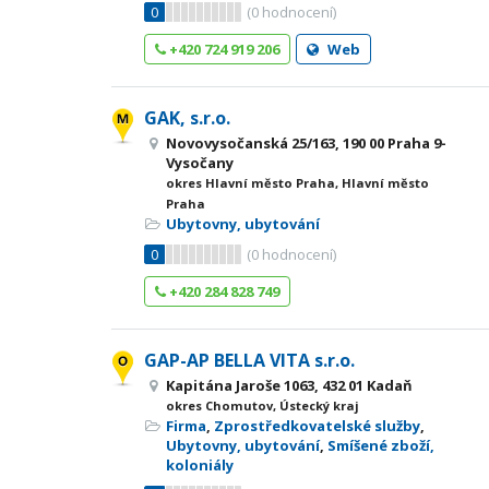
0
(
0
hodnocení)
+420 724 919 206
Web
GAK, s.r.o.
Novovysočanská 25/163, 190 00 Praha 9-
Vysočany
okres Hlavní město Praha, Hlavní město
Praha
Ubytovny, ubytování
0
(
0
hodnocení)
+420 284 828 749
GAP-AP BELLA VITA s.r.o.
Kapitána Jaroše 1063, 432 01 Kadaň
okres Chomutov, Ústecký kraj
Firma
,
Zprostředkovatelské služby
,
Ubytovny, ubytování
,
Smíšené zboží,
koloniály