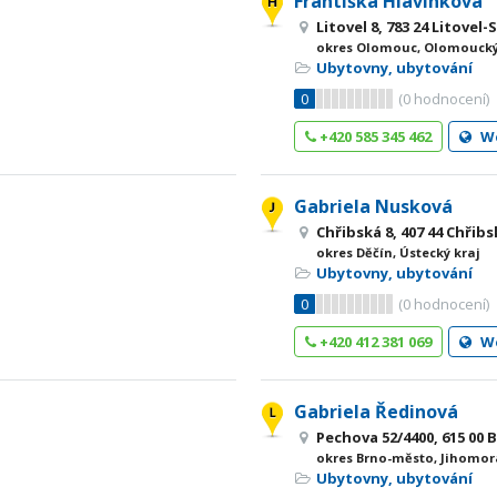
Františka Hlavinková
Litovel 8, 783 24 Litovel-
okres Olomouc, Olomoucký
Ubytovny, ubytování
0
(
0
hodnocení)
+420 585 345 462
W
Gabriela Nusková
Chřibská 8, 407 44 Chřib
okres Děčín, Ústecký kraj
Ubytovny, ubytování
0
(
0
hodnocení)
+420 412 381 069
W
Gabriela Ředinová
Pechova 52/4400, 615 00 
okres Brno-město, Jihomor
Ubytovny, ubytování