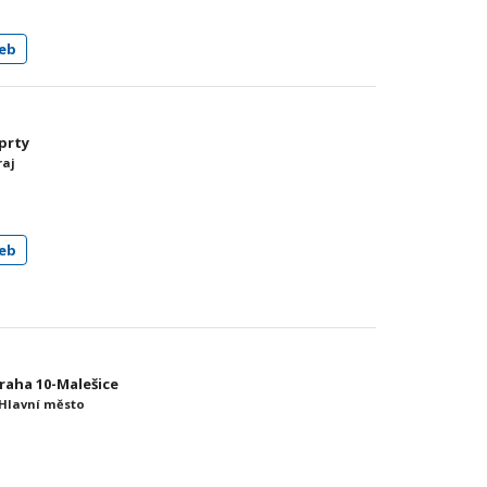
eb
jprty
raj
eb
Praha 10-Malešice
 Hlavní město