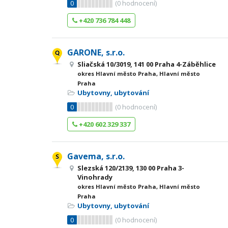
0
(
0
hodnocení)
+420 736 784 448
GARONE, s.r.o.
Sliačská 10/3019, 141 00 Praha 4-Záběhlice
okres Hlavní město Praha, Hlavní město
Praha
Ubytovny, ubytování
0
(
0
hodnocení)
+420 602 329 337
Gavema, s.r.o.
Slezská 120/2139, 130 00 Praha 3-
Vinohrady
okres Hlavní město Praha, Hlavní město
Praha
Ubytovny, ubytování
0
(
0
hodnocení)