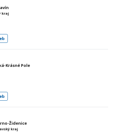
Savín
 kraj
eb
ská-Krásné Pole
eb
Brno-Židenice
avský kraj