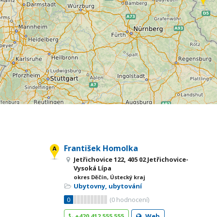
František Homolka
Jetřichovice 122, 405 02 Jetřichovice-
Vysoká Lípa
okres Děčín, Ústecký kraj
Ubytovny, ubytování
0
(
0
hodnocení)
+420 412 555 555
Web