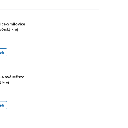
tice-Smilovice
očeský kraj
eb
ín-Nové Město
ý kraj
eb