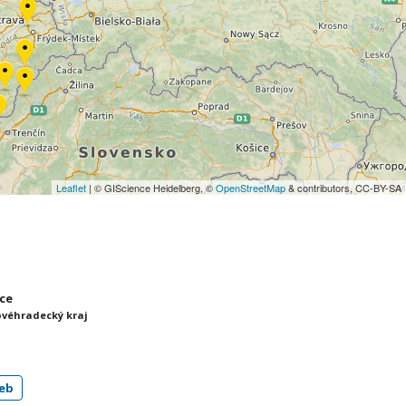
Leaflet
| © GIScience Heidelberg, ©
OpenStreetMap
& contributors, CC-BY-SA
ice
ovéhradecký kraj
eb