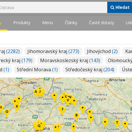
Hledat
y
Produkty
Menu
Články
Časté dotazy
Udá
raj
(2282)
Jihomoravský kraj
(273)
Jihovýchod
(2)
Ka
recký kraj
(179)
Moravskoslezský kraj
(143)
Olomoucký
ad
(1)
Střední Morava
(1)
Středočeský kraj
(204)
Úste