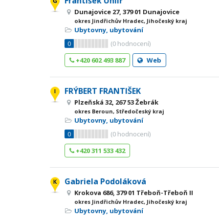
František Uhlíř
Dunajovice 27, 379 01 Dunajovice
okres Jindřichův Hradec, Jihočeský kraj
Ubytovny, ubytování
0
(
0
hodnocení)
+420 602 493 887
Web
FRÝBERT FRANTIŠEK
Plzeňská 32, 267 53 Žebrák
okres Beroun, Středočeský kraj
Ubytovny, ubytování
0
(
0
hodnocení)
+420 311 533 432
Gabriela Podoláková
Krokova 686, 379 01 Třeboň-Třeboň II
okres Jindřichův Hradec, Jihočeský kraj
Ubytovny, ubytování