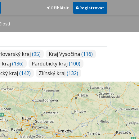
Přihlásit
Registrovat
losti
rlovarský kraj
(95)
Kraj Vysočina
(116)
 kraj
(136)
Pardubický kraj
(100)
cký kraj
(142)
Zlínský kraj
(132)