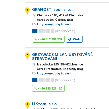
GRANOST, spol. s r.o.
Chřibská 198, 407 44 Chřibská
okres Děčín, Ústecký kraj
Ubytovny, ubytování
0
(
0
hodnocení)
+420 412 381 231
Web
GRZYWACZ MILAN UBYTOVÁNÍ,
STRAVOVÁNÍ
Netolická 295, 384 02 Lhenice
okres Prachatice, Jihočeský kraj
Ubytovny, ubytování
0
(
0
hodnocení)
+420 388 321 180
H.Stom, s.r.o.