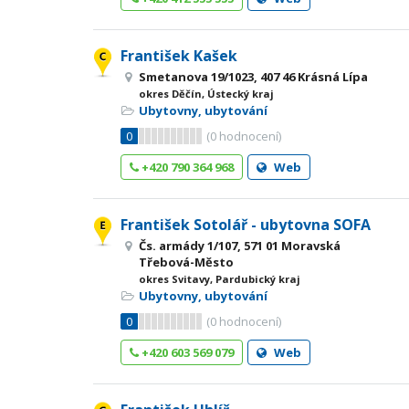
František Kašek
Smetanova 19/1023, 407 46 Krásná Lípa
okres Děčín, Ústecký kraj
Ubytovny, ubytování
0
(
0
hodnocení)
+420 790 364 968
Web
František Sotolář - ubytovna SOFA
Čs. armády 1/107, 571 01 Moravská
Třebová-Město
okres Svitavy, Pardubický kraj
Ubytovny, ubytování
0
(
0
hodnocení)
+420 603 569 079
Web