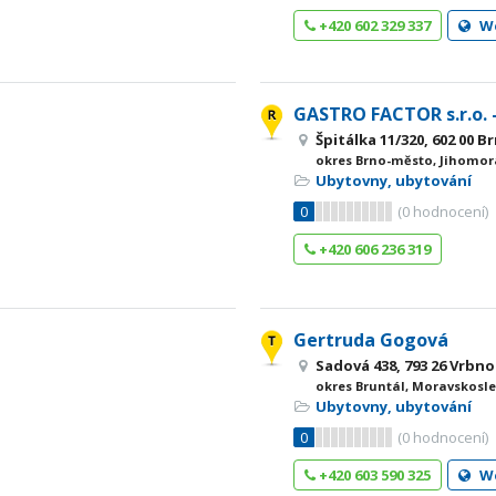
+420 602 329 337
W
GASTRO FACTOR s.r.o.
Špitálka 11/320, 602 00 
okres Brno-město, Jihomor
Ubytovny, ubytování
0
(
0
hodnocení)
+420 606 236 319
Gertruda Gogová
Sadová 438, 793 26 Vrb
okres Bruntál, Moravskosle
Ubytovny, ubytování
0
(
0
hodnocení)
+420 603 590 325
W