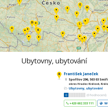
Ubytovny, ubytování
František Janeček
Spořilov 296, 503 03 Smiř
okres Hradec Králové, Král
Ubytovny, ubytování
0
(
0
hodnocení)
+420 602 333 111
W