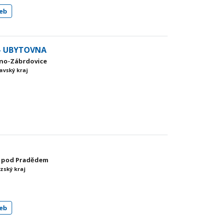
eb
 - UBYTOVNA
Brno-Zábrdovice
avský kraj
no pod Pradědem
zský kraj
eb