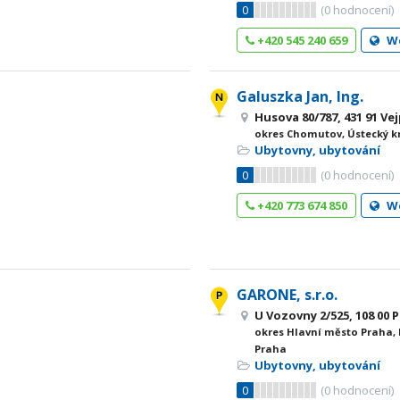
0
(
0
hodnocení)
+420 545 240 659
W
Galuszka Jan, Ing.
Husova 80/787, 431 91 Ve
okres Chomutov, Ústecký k
Ubytovny, ubytování
0
(
0
hodnocení)
+420 773 674 850
W
GARONE, s.r.o.
U Vozovny 2/525, 108 00 
okres Hlavní město Praha,
Praha
Ubytovny, ubytování
0
(
0
hodnocení)