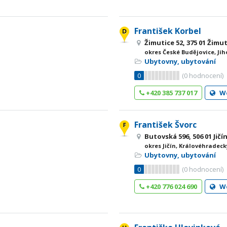
František Korbel
Žimutice 52, 375 01 Žimu
okres České Budějovice, Jih
Ubytovny, ubytování
0
(
0
hodnocení)
+420 385 737 017
W
František Švorc
Butovská 596, 506 01 Jič
okres Jičín, Královéhradeck
Ubytovny, ubytování
0
(
0
hodnocení)
+420 776 024 690
W