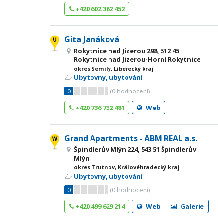
+420 602 362 452
Gita Janáková
Rokytnice nad Jizerou 298, 512 45
Rokytnice nad Jizerou-Horní Rokytnice
okres Semily, Liberecký kraj
Ubytovny, ubytování
0
(
0
hodnocení)
+420 736 732 481
Web
Grand Apartments - ABM REAL a.s.
Špindlerův Mlýn 224, 543 51 Špindlerův
Mlýn
okres Trutnov, Královéhradecký kraj
Ubytovny, ubytování
0
(
0
hodnocení)
+420 499 629 214
Web
Galerie