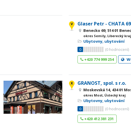
Glaser Petr - CHATA 6
Benecko 69, 514 01 Bene
okres Semily, Liberecký kra
Ubytovny, ubytování
0
(
0
hodnocení)
+420 774 999 254
W
GRANOST, spol. s r.o.
Moskevská 14, 434 01 Mo
okres Most, Ústecký kraj
Ubytovny, ubytování
0
(
0
hodnocení)
+420 412 381 231