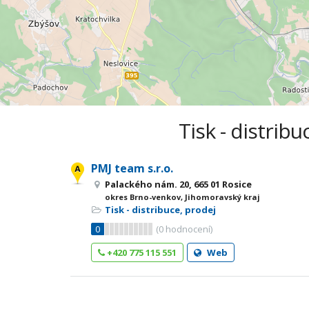
Tisk - distrib
PMJ team s.r.o.
Palackého nám. 20, 665 01 Rosice
okres Brno-venkov, Jihomoravský kraj
Tisk - distribuce, prodej
0
(
0
hodnocení)
+420 775 115 551
Web