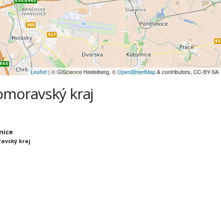
Leaflet
| © GIScience Heidelberg, ©
OpenStreetMap
& contributors, CC-BY-SA
homoravský kraj
anice
avský kraj