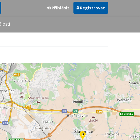
Přihlásit
Registrovat
losti