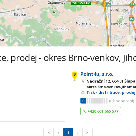
uce, prodej - okres Brno-venkov, Ji
Point4u, s.r.o.
Nádražní 12, 664 51 Šlap
okres Brno-venkov, Jihomor
Tisk - distribuce, prodej
0
(
0
hodnocení)
+420 601 665 577
<
«
1
»
>