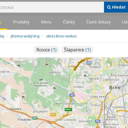
Hledat
y
Produkty
Menu
Články
Časté dotazy
Udá
dej
Jihomoravský kraj
okres Brno-venkov
Rosice
(1)
Šlapanice
(1)