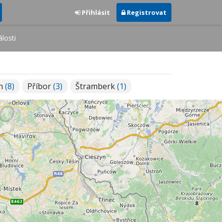
Přihlásit
Registrovat
losti
ín
(8)
Příbor
(3)
Štramberk
(1)