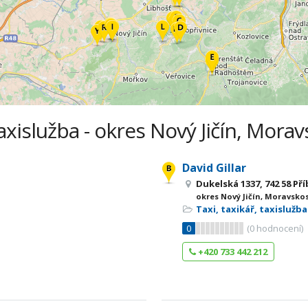
taxislužba - okres Nový Jičín, Mora
David Gillar
Dukelská 1337, 742 58 Př
okres Nový Jičín, Moravsko
Taxi, taxikář, taxislužba
0
(
0
hodnocení)
+420 733 442 212