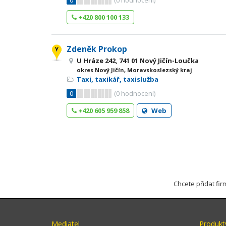
0
(
0
hodnocení)
+420 800 100 133
Zdeněk Prokop
U Hráze 242, 741 01 Nový Jičín-Loučka
okres Nový Jičín, Moravskoslezský kraj
Taxi, taxikář, taxislužba
0
(
0
hodnocení)
+420 605 959 858
Web
Chcete přidat fi
Mediatel
Produkt