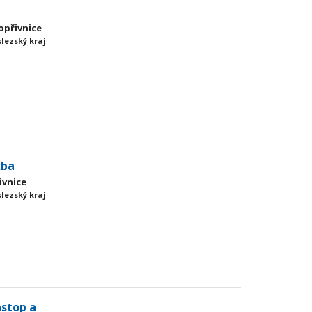
Kopřivnice
slezský kraj
žba
ivnice
slezský kraj
nstop a