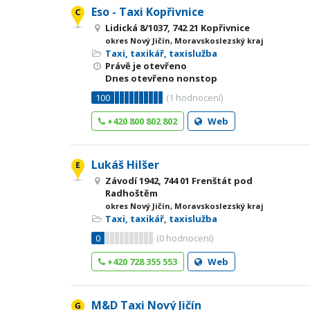
Eso - Taxi Kopřivnice
Lidická 8/1037, 742 21 Kopřivnice
okres Nový Jičín, Moravskoslezský kraj
Taxi, taxikář, taxislužba
Právě je otevřeno
Dnes otevřeno nonstop
100
(
1
hodnocení)
+420 800 802 802
Web
Lukáš Hilšer
Závodí 1942, 744 01 Frenštát pod
Radhoštěm
okres Nový Jičín, Moravskoslezský kraj
Taxi, taxikář, taxislužba
0
(
0
hodnocení)
+420 728 355 553
Web
M&D Taxi Nový Jičín