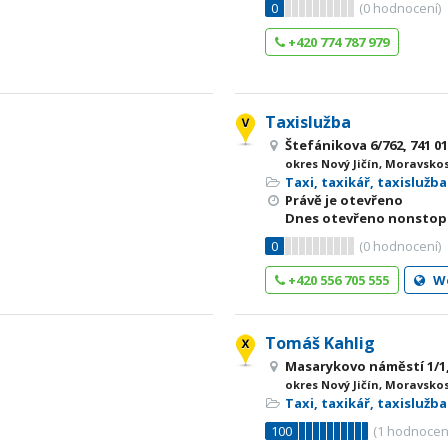
0
(
0
hodnocení)
+420 774 787 979
Taxislužba
Štefánikova 6/762, 741 01
okres Nový Jičín, Moravsko
Taxi, taxikář, taxislužba
Právě je otevřeno
Dnes otevřeno nonstop
0
(
0
hodnocení)
+420 556 705 555
W
Tomáš Kahlig
Masarykovo náměstí 1/1, 
okres Nový Jičín, Moravsko
Taxi, taxikář, taxislužba
100
(
1
hodnocen