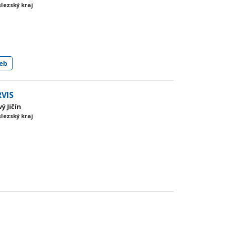
slezský kraj
eb
RVIS
ý Jičín
slezský kraj