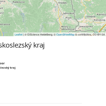
Leaflet
| © GIScience Heidelberg, ©
OpenStreetMap
& contributors, CC-BY-SA
vskoslezský kraj
íbor
slezský kraj