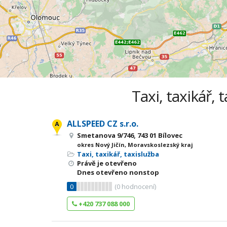
Taxi, taxikář, 
ALLSPEED CZ s.r.o.
Smetanova 9/746, 743 01 Bílovec
okres Nový Jičín, Moravskoslezský kraj
Taxi, taxikář, taxislužba
Právě je otevřeno
Dnes otevřeno nonstop
0
(
0
hodnocení)
+420 737 088 000