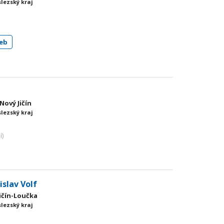
slezský kraj
)
eb
 Nový Jičín
slezský kraj
í)
islav Volf
Jičín-Loučka
slezský kraj