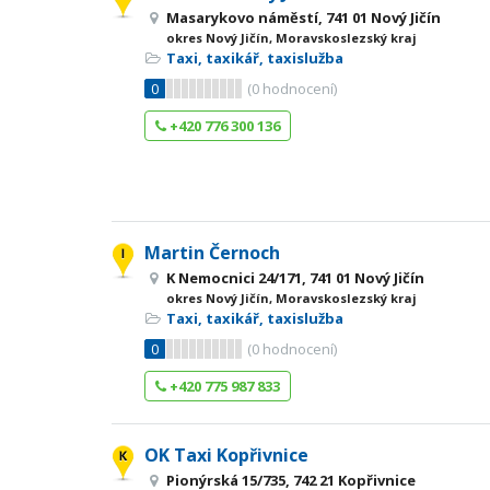
Masarykovo náměstí, 741 01 Nový Jičín
okres Nový Jičín, Moravskoslezský kraj
Taxi, taxikář, taxislužba
0
(
0
hodnocení)
+420 776 300 136
Martin Černoch
K Nemocnici 24/171, 741 01 Nový Jičín
okres Nový Jičín, Moravskoslezský kraj
Taxi, taxikář, taxislužba
0
(
0
hodnocení)
+420 775 987 833
OK Taxi Kopřivnice
Pionýrská 15/735, 742 21 Kopřivnice