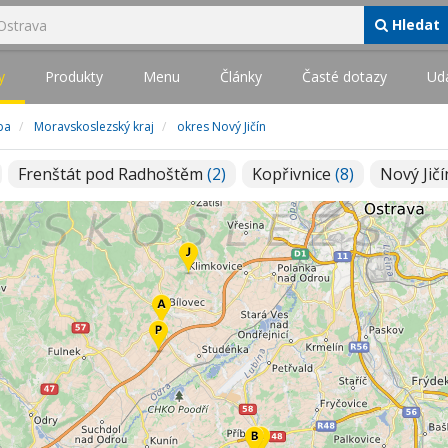
Hledat
y
Produkty
Menu
Články
Časté dotazy
Udá
žba
Moravskoslezský kraj
okres Nový Jičín
Frenštát pod Radhoštěm
(2)
Kopřivnice
(8)
Nový Jič