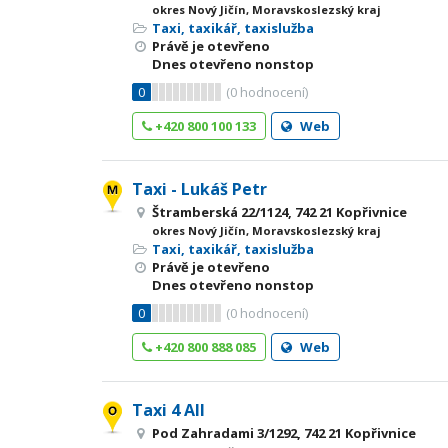
okres Nový Jičín, Moravskoslezský kraj
Taxi, taxikář, taxislužba
Právě je otevřeno
Dnes otevřeno nonstop
0
(
0
hodnocení)
+420 800 100 133
Web
Taxi - Lukáš Petr
Štramberská 22/1124, 742 21 Kopřivnice
okres Nový Jičín, Moravskoslezský kraj
Taxi, taxikář, taxislužba
Právě je otevřeno
Dnes otevřeno nonstop
0
(
0
hodnocení)
+420 800 888 085
Web
Taxi 4 All
Pod Zahradami 3/1292, 742 21 Kopřivnice