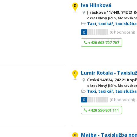
Iva Hlinková
Jiráskova 11/448, 742 21 
okres Nový Jičín, Moravsko
Taxi, taxikář, taxislužba
0
(
0
hodnocení)
+420 603 707 707
Lumír Kotala - Taxislu
Česká 14/624, 742 21 Kopř
okres Nový Jičín, Moravsko
Taxi, taxikář, taxislužba
0
(
0
hodnocení)
+420 556 801 111
Majba - Taxislužba no