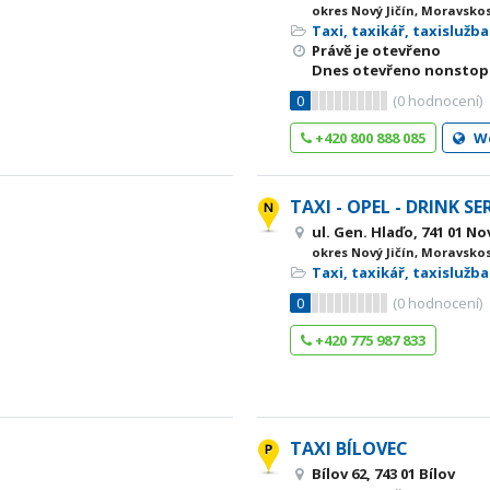
okres Nový Jičín, Moravsko
Taxi, taxikář, taxislužba
Právě je otevřeno
Dnes otevřeno nonstop
0
(
0
hodnocení)
+420 800 888 085
W
TAXI - OPEL - DRINK SE
ul. Gen. Hlaďo, 741 01 Nov
okres Nový Jičín, Moravsko
Taxi, taxikář, taxislužba
0
(
0
hodnocení)
+420 775 987 833
TAXI BÍLOVEC
Bílov 62, 743 01 Bílov