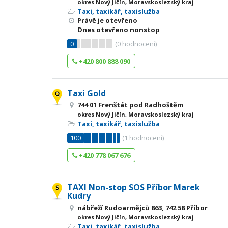
okres Nový Jičín, Moravskoslezský kraj
Taxi, taxikář, taxislužba
Právě je otevřeno
Dnes otevřeno nonstop
0
(
0
hodnocení)
+420 800 888 090
Taxi Gold
744 01 Frenštát pod Radhoštěm
okres Nový Jičín, Moravskoslezský kraj
Taxi, taxikář, taxislužba
100
(
1
hodnocení)
+420 778 067 676
TAXI Non-stop SOS Příbor Marek
Kudry
nábřeží Rudoarmějců 863, 742 58 Příbor
okres Nový Jičín, Moravskoslezský kraj
Taxi, taxikář, taxislužba