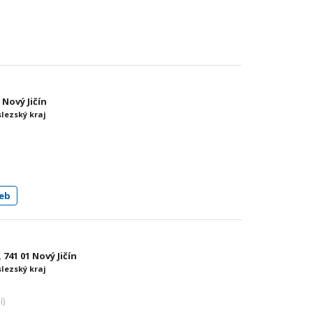
 Nový Jičín
slezský kraj
eb
741 01 Nový Jičín
slezský kraj
í)