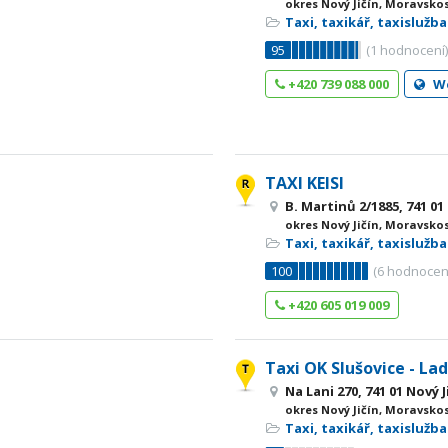
okres Nový Jičín, Moravsko
Taxi, taxikář, taxislužba
95
(
1
hodnocení
+420 739 088 000
W
TAXI KEISI
B. Martinů 2/1885, 741 01
okres Nový Jičín, Moravsko
Taxi, taxikář, taxislužba
100
(
6
hodnocen
+420 605 019 009
Taxi OK Slušovice - Lad
Na Lani 270, 741 01 Nový 
okres Nový Jičín, Moravsko
Taxi, taxikář, taxislužba