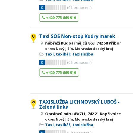
0
(
0
hodnocení)
+420 775 669 910
Taxi SOS Non-stop Kudry marek
nábřeží Rudoarmějců 863, 742 58 Příbor
okres Nový Jičín, Moravskoslezský kraj
Taxi, taxikář, taxislužba
0
(
0
hodnocení)
+420 775 669 910
TAXISLUŽBA LICHNOVSKÝ LUBOŠ -
Zelená linka
Obránců míru 43/711, 742 21 Kopřivnice
okres Nový Jičín, Moravskoslezský kraj
Taxi, taxikář, taxislužba