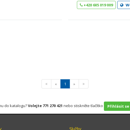
+420 605 019 009
W
<
«
1
»
>
rmu do katalogu?
Volejte 771 270 421
nebo stiskněte tlačítko
Přihlásit se
y
Služby