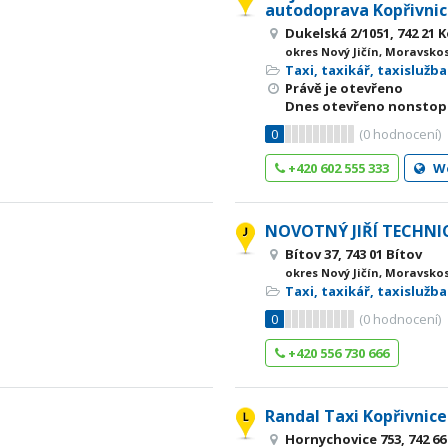
autodoprava Kopřivni
Dukelská 2/1051, 742 21 
okres Nový Jičín, Moravsko
Taxi, taxikář, taxislužba
Právě je otevřeno
Dnes otevřeno nonstop
0
(
0
hodnocení)
+420 602 555 333
W
NOVOTNÝ JIŘÍ TECHNIC
Bítov 37, 743 01 Bítov
okres Nový Jičín, Moravsko
Taxi, taxikář, taxislužba
0
(
0
hodnocení)
+420 556 730 666
Randal Taxi Kopřivnice
Hornychovice 753, 742 6