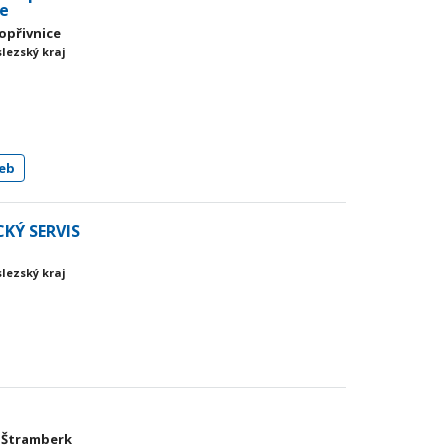
ce
Kopřivnice
slezský kraj
eb
KÝ SERVIS
slezský kraj
6 Štramberk