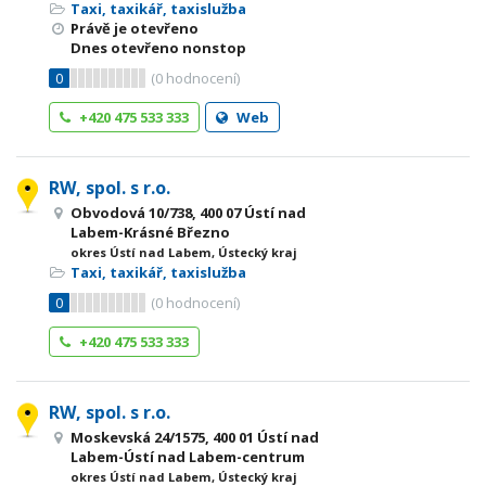
Taxi, taxikář, taxislužba
Právě je otevřeno
Dnes otevřeno nonstop
0
(
0
hodnocení)
+420 475 533 333
Web
RW, spol. s r.o.
Obvodová 10/738, 400 07 Ústí nad
Labem-Krásné Březno
okres Ústí nad Labem, Ústecký kraj
Taxi, taxikář, taxislužba
0
(
0
hodnocení)
+420 475 533 333
RW, spol. s r.o.
Moskevská 24/1575, 400 01 Ústí nad
Labem-Ústí nad Labem-centrum
okres Ústí nad Labem, Ústecký kraj