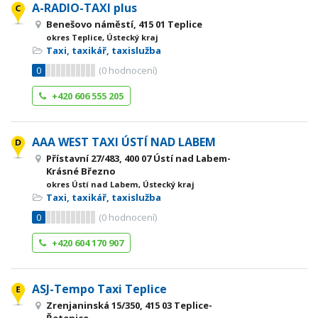
A-RADIO-TAXI plus
Benešovo náměstí, 415 01 Teplice
okres Teplice, Ústecký kraj
Taxi, taxikář, taxislužba
0
(
0
hodnocení)
+420 606 555 205
AAA WEST TAXI ÚSTÍ NAD LABEM
Přístavní 27/483, 400 07 Ústí nad Labem-
Krásné Březno
okres Ústí nad Labem, Ústecký kraj
Taxi, taxikář, taxislužba
0
(
0
hodnocení)
+420 604 170 907
ASJ-Tempo Taxi Teplice
Zrenjaninská 15/350, 415 03 Teplice-