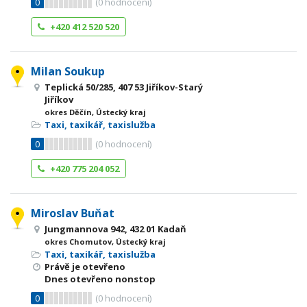
0
(
0
hodnocení)
+420 412 520 520
Milan Soukup
Teplická 50/285, 407 53 Jiříkov-Starý
Jiříkov
okres Děčín, Ústecký kraj
Taxi, taxikář, taxislužba
0
(
0
hodnocení)
+420 775 204 052
Miroslav Buňat
Jungmannova 942, 432 01 Kadaň
okres Chomutov, Ústecký kraj
Taxi, taxikář, taxislužba
Právě je otevřeno
Dnes otevřeno nonstop
0
(
0
hodnocení)