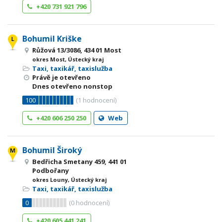
+420 731 921 796
Bohumil Kriške
Růžová 13/3086, 434 01 Most
okres Most, Ústecký kraj
Taxi, taxikář, taxislužba
Právě je otevřeno
Dnes otevřeno nonstop
100
(
1
hodnocení)
+420 606 250 250
Web
Bohumil Široký
Bedřicha Smetany 459, 441 01
Podbořany
okres Louny, Ústecký kraj
Taxi, taxikář, taxislužba
0
(
0
hodnocení)
+420 605 441 241