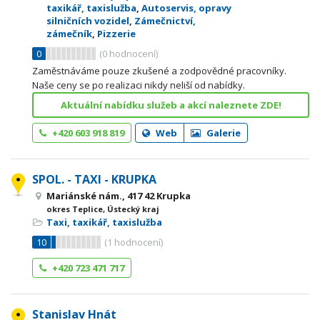
taxikář, taxislužba
,
Autoservis, opravy
silničních vozidel
,
Zámečnictví,
zámečník
,
Pizzerie
0
(
0
hodnocení)
Zaměstnáváme pouze zkušené a zodpovědné pracovníky.
Naše ceny se po realizaci nikdy neliší od nabídky.
Aktuální nabídku služeb a akcí naleznete ZDE!
+420 603 918 819
Web
Galerie
SPOL. - TAXI - KRUPKA
Mariánské nám., 417 42 Krupka
okres Teplice, Ústecký kraj
Taxi, taxikář, taxislužba
10
(
1
hodnocení)
+420 723 471 717
Stanislav Hnát