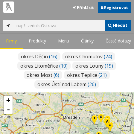
Přihlásit
Registrovat
Hledat
Firmy
Produkty
Menu
Články
Časté dotazy
okres Děčín
(16)
okres Chomutov
(24)
okres Litoměřice
(10)
okres Louny
(19)
okres Most
(6)
okres Teplice
(21)
okres Ústí nad Labem
(26)
+
-