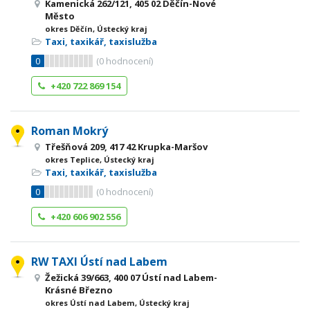
Kamenická 262/121, 405 02 Děčín-Nové
Město
okres Děčín, Ústecký kraj
Taxi, taxikář, taxislužba
0
(
0
hodnocení)
+420 722 869 154
Roman Mokrý
Třešňová 209, 417 42 Krupka-Maršov
okres Teplice, Ústecký kraj
Taxi, taxikář, taxislužba
0
(
0
hodnocení)
+420 606 902 556
RW TAXI Ústí nad Labem
Žežická 39/663, 400 07 Ústí nad Labem-
Krásné Březno
okres Ústí nad Labem, Ústecký kraj