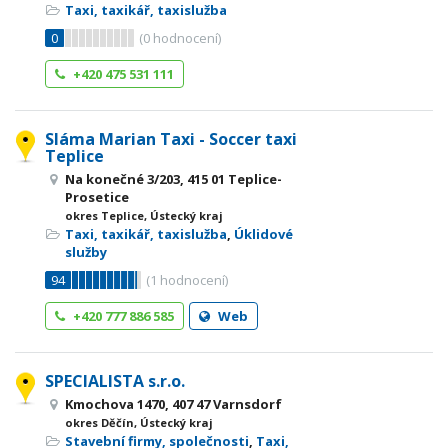
Taxi, taxikář, taxislužba
0
(
0
hodnocení)
+420 475 531 111
Sláma Marian Taxi - Soccer taxi
Teplice
Na konečné 3/203, 415 01 Teplice-
Prosetice
okres Teplice, Ústecký kraj
Taxi, taxikář, taxislužba
,
Úklidové
služby
94
(
1
hodnocení)
+420 777 886 585
Web
SPECIALISTA s.r.o.
Kmochova 1470, 407 47 Varnsdorf
okres Děčín, Ústecký kraj
Stavební firmy, společnosti
,
Taxi,