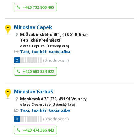
+420 732 960 405
Miroslav Čapek
M. Švabinského 611, 418 01 Bílina-
Teplické Předměstí
okres Teplice, Ústecký kraj
Taxi, taxikář, taxislužba
0
(
0
hodnocení)
+420 603 334 922
Miroslav Farkaš
Moskevská 3/1230, 431 91 Vejprty
okres Chomutov, Ústecký kraj
Taxi, taxikář, taxislužba
0
(
0
hodnocení)
+420 474 386 443