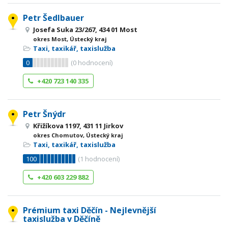
Petr Šedlbauer
Josefa Suka 23/267, 434 01 Most
okres Most, Ústecký kraj
Taxi, taxikář, taxislužba
0
(
0
hodnocení)
+420 723 140 335
Petr Šnýdr
Křižíkova 1197, 431 11 Jirkov
okres Chomutov, Ústecký kraj
Taxi, taxikář, taxislužba
100
(
1
hodnocení)
+420 603 229 882
Prémium taxi Děčín - Nejlevnější
taxislužba v Děčíně