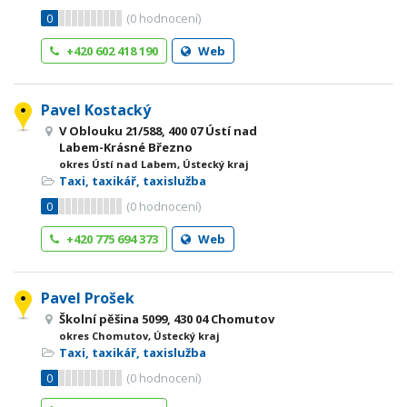
0
(
0
hodnocení)
+420 602 418 190
Web
Pavel Kostacký
V Oblouku 21/588, 400 07 Ústí nad
Labem-Krásné Březno
okres Ústí nad Labem, Ústecký kraj
Taxi, taxikář, taxislužba
0
(
0
hodnocení)
+420 775 694 373
Web
Pavel Prošek
Školní pěšina 5099, 430 04 Chomutov
okres Chomutov, Ústecký kraj
Taxi, taxikář, taxislužba
0
(
0
hodnocení)