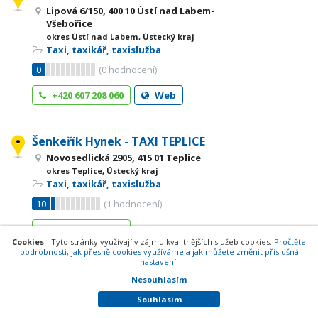
Lipová 6/150, 400 10 Ústí nad Labem-
Všebořice
okres Ústí nad Labem, Ústecký kraj
Taxi, taxikář, taxislužba
0
(
0
hodnocení)
+420 607 208 060
Web
Šenkeřík Hynek - TAXI TEPLICE
Novosedlická 2905, 415 01 Teplice
okres Teplice, Ústecký kraj
Taxi, taxikář, taxislužba
10
(
1
hodnocení)
+420 417 565 555
Cookies
- Tyto stránky využívají v zájmu kvalitnějších služeb cookies.
Pročtěte
podrobnosti, jak přesně cookies využíváme a jak můžete změnit příslušná
nastavení.
TAXI
Nesouhlasím
Obchodní 542, 411 08 Štětí
Souhlasím
okres Litoměřice, Ústecký kraj