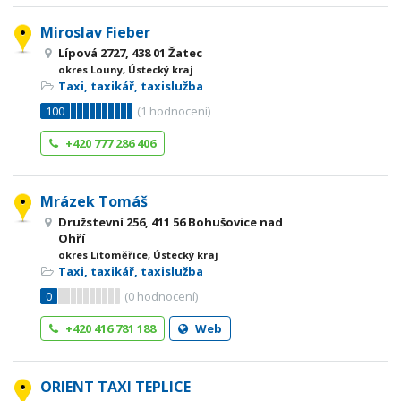
Miroslav Fieber
Lípová 2727, 438 01 Žatec
okres Louny, Ústecký kraj
Taxi, taxikář, taxislužba
100
(
1
hodnocení)
+420 777 286 406
Mrázek Tomáš
Družstevní 256, 411 56 Bohušovice nad
Ohří
okres Litoměřice, Ústecký kraj
Taxi, taxikář, taxislužba
0
(
0
hodnocení)
+420 416 781 188
Web
ORIENT TAXI TEPLICE