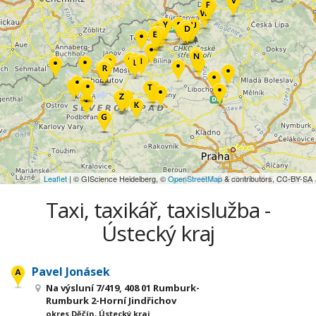
Leaflet
| © GIScience Heidelberg, ©
OpenStreetMap
& contributors, CC-BY-SA
Taxi, taxikář, taxislužba -
Ústecký kraj
Pavel Jonásek
Na výsluní 7/419, 408 01 Rumburk-
Rumburk 2-Horní Jindřichov
okres Děčín, Ústecký kraj