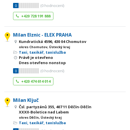
0
(
0
hodnocení)
+420 728 191 888
Milan Elznic - ELEX PRAHA
Kundratická 4596, 430 04 Chomutov
okres Chomutov, Ústecký kraj
Taxi, taxikář, taxislužba
Právě je otevřeno
Dnes otevřeno nonstop
0
(
0
hodnocení)
+420 474 614 014
Milan Ključ
Čsl. partyzánů 355, 407 11 Děčín-Děčín
XXXII-Boletice nad Labem
okres Děčín, Ústecký kraj
Taxi, taxikář, taxislužba