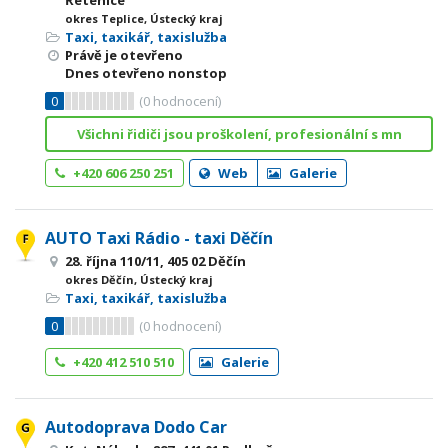
Řetenice
okres Teplice, Ústecký kraj
Taxi, taxikář, taxislužba
Právě je otevřeno
Dnes otevřeno nonstop
0
(
0
hodnocení)
Všichni řidiči jsou proškolení, profesionální s mn
+420 606 250 251
Web
Galerie
AUTO Taxi Rádio - taxi Děčín
28. října 110/11, 405 02 Děčín
okres Děčín, Ústecký kraj
Taxi, taxikář, taxislužba
0
(
0
hodnocení)
+420 412 510 510
Galerie
Autodoprava Dodo Car