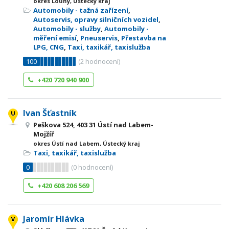
okres Louny, Ústecký kraj
Automobily - tažná zařízení
,
Autoservis, opravy silničních vozidel
,
Automobily - služby
,
Automobily -
měření emisí
,
Pneuservis
,
Přestavba na
LPG, CNG
,
Taxi, taxikář, taxislužba
100
(
2
hodnocení)
+420 720 940 900
Ivan Šťastník
Peškova 524, 403 31 Ústí nad Labem-
Mojžíř
okres Ústí nad Labem, Ústecký kraj
Taxi, taxikář, taxislužba
0
(
0
hodnocení)
+420 608 206 569
Jaromír Hlávka