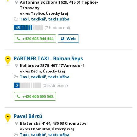
Antonína Sochora 1629, 415 01 Teplice-
Trnovany
okres Teplice, Ústecký kraj
Taxi, taxikář, taxislužba
48
(
7
hodnocení)
+420 603 944 444
Web
PARTNER TAXI - Roman Šeps
Kollárova 2576, 407 47 Varnsdorf
okres Děčín, Ústecký kraj
Taxi, taxikář, taxislužba
0
(
0
hodnocení)
+420 606 605 562
Pavel Bártů
Blatenská 4144, 430 03 Chomutov
okres Chomutov, Ústecký kraj
Taxi, taxikář, taxislužba