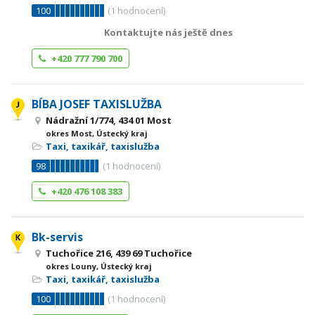
100
(
1
hodnocení)
Kontaktujte nás ještě dnes
+420 777 790 700
BÍBA JOSEF TAXISLUŽBA
Nádražní 1/774, 434 01 Most
okres Most, Ústecký kraj
Taxi, taxikář, taxislužba
98
(
1
hodnocení)
+420 476 108 383
Bk-servis
Tuchořice 216, 439 69 Tuchořice
okres Louny, Ústecký kraj
Taxi, taxikář, taxislužba
100
(
1
hodnocení)