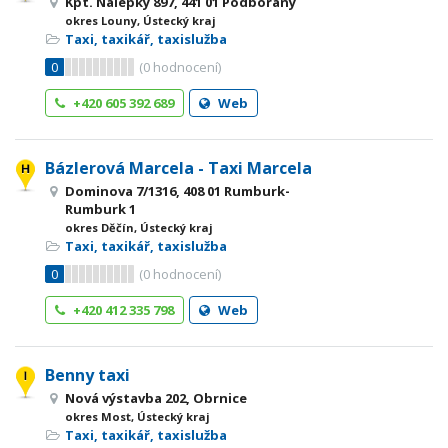
Kpt. Nálepky 897, 441 01 Podbořany
okres Louny, Ústecký kraj
Taxi, taxikář, taxislužba
0
(
0
hodnocení)
+420 605 392 689
Web
Bázlerová Marcela - Taxi Marcela
Dominova 7/1316, 408 01 Rumburk-
Rumburk 1
okres Děčín, Ústecký kraj
Taxi, taxikář, taxislužba
0
(
0
hodnocení)
+420 412 335 798
Web
Benny taxi
Nová výstavba 202, Obrnice
okres Most, Ústecký kraj
Taxi, taxikář, taxislužba