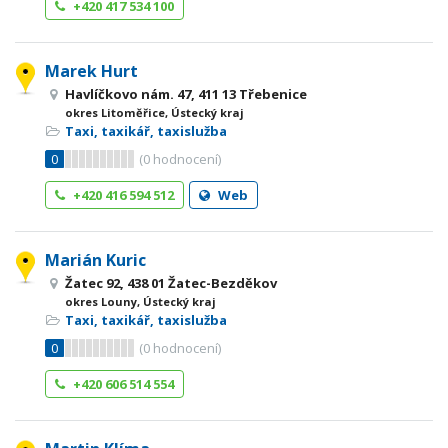
+420 417 534 100
Marek Hurt
Havlíčkovo nám. 47, 411 13 Třebenice
okres Litoměřice, Ústecký kraj
Taxi, taxikář, taxislužba
0
(
0
hodnocení)
+420 416 594 512
Web
Marián Kuric
Žatec 92, 438 01 Žatec-Bezděkov
okres Louny, Ústecký kraj
Taxi, taxikář, taxislužba
0
(
0
hodnocení)
+420 606 514 554