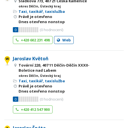
Sládkova 773, 407 21 Česká Kamenice
okres Děčín, Ústecký kraj
Taxi, taxikář, taxislužba
Právě je otevřeno
Dnes otevřeno nonstop
0
(
0
hodnocení)
+420 602 231 498
Web
Jaroslav Květoň
Tovární 220, 407 11 Děčín-Děčín XXXII-
Boletice nad Labem
okres Děčín, Ústecký kraj
Taxi, taxikář, taxislužba
Právě je otevřeno
Dnes otevřeno nonstop
0
(
0
hodnocení)
+420 412 547 900