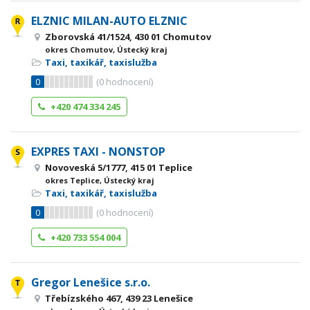
ELZNIC MILAN-AUTO ELZNIC
Zborovská 41/1524, 430 01 Chomutov
okres Chomutov, Ústecký kraj
Taxi, taxikář, taxislužba
0
(
0
hodnocení)
+420 474 334 245
EXPRES TAXI - NONSTOP
Novoveská 5/1777, 415 01 Teplice
okres Teplice, Ústecký kraj
Taxi, taxikář, taxislužba
0
(
0
hodnocení)
+420 733 554 004
Gregor Lenešice s.r.o.
Třebízského 467, 439 23 Lenešice