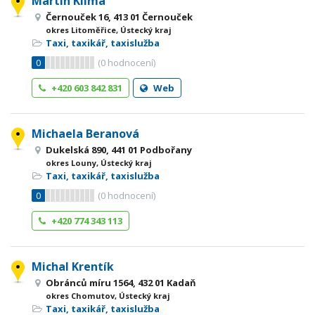
Martin Klíma
Černouček 16, 413 01 Černouček
okres Litoměřice, Ústecký kraj
Taxi, taxikář, taxislužba
0
(
0
hodnocení)
+420 603 842 831
Web
Michaela Beranová
Dukelská 890, 441 01 Podbořany
okres Louny, Ústecký kraj
Taxi, taxikář, taxislužba
0
(
0
hodnocení)
+420 774 343 113
Michal Krentík
Obránců míru 1564, 432 01 Kadaň
okres Chomutov, Ústecký kraj
Taxi, taxikář, taxislužba