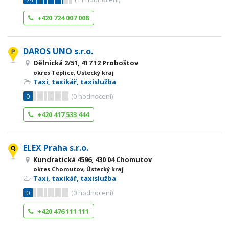
+420 724 007 008
DAROS UNO s.r.o.
Dělnická 2/51, 417 12 Proboštov
okres Teplice, Ústecký kraj
Taxi, taxikář, taxislužba
0
(
0
hodnocení)
+420 417 533 444
ELEX Praha s.r.o.
Kundratická 4596, 430 04 Chomutov
okres Chomutov, Ústecký kraj
Taxi, taxikář, taxislužba
0
(
0
hodnocení)
+420 476 111 111