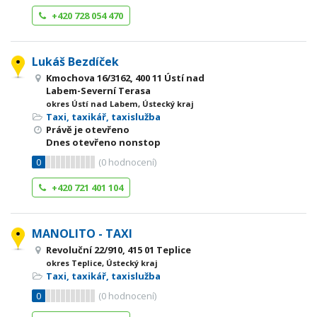
+420 728 054 470
Lukáš Bezdíček
Kmochova 16/3162, 400 11 Ústí nad
Labem-Severní Terasa
okres Ústí nad Labem, Ústecký kraj
Taxi, taxikář, taxislužba
Právě je otevřeno
Dnes otevřeno nonstop
0
(
0
hodnocení)
+420 721 401 104
MANOLITO - TAXI
Revoluční 22/910, 415 01 Teplice
okres Teplice, Ústecký kraj
Taxi, taxikář, taxislužba
0
(
0
hodnocení)