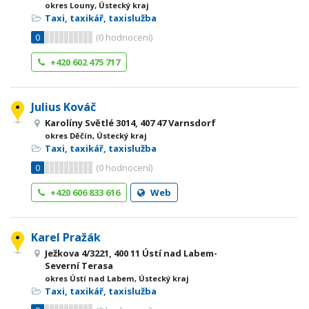
okres Louny, Ústecký kraj
Taxi, taxikář, taxislužba
0
(
0
hodnocení)
+420 602 475 717
Julius Kováč
Karolíny Světlé 3014, 407 47 Varnsdorf
okres Děčín, Ústecký kraj
Taxi, taxikář, taxislužba
0
(
0
hodnocení)
+420 606 833 616
Web
Karel Pražák
Ježkova 4/3221, 400 11 Ústí nad Labem-
Severní Terasa
okres Ústí nad Labem, Ústecký kraj
Taxi, taxikář, taxislužba