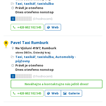
Taxi, taxikář, taxislužba
Právě je otevřeno
Dnes otevřeno nonstop
0
(
0
hodnocení)
+420 602 102 545
Web
Pavel Taxi Rumburk
Na Výsluní 419/7, Rumburk
okres Děčín, Ústecký kraj
Taxi, taxikář, taxislužba
,
Automobily -
půjčovny
Právě je otevřeno
Dnes otevřeno nonstop
0
(
0
hodnocení)
Neváhejte a kontaktujte nás ještě dnes!
+420 602 102 545
Web
Galerie