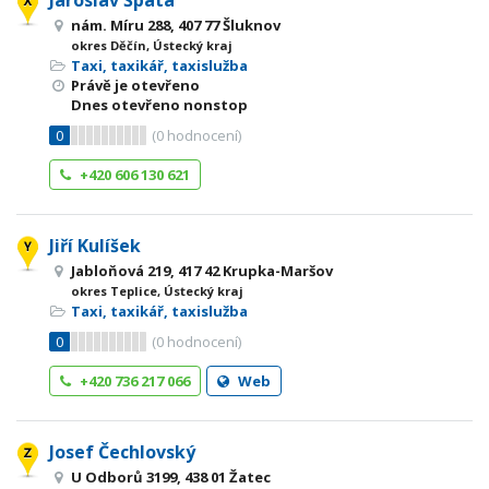
Jaroslav Špáta
nám. Míru 288, 407 77 Šluknov
okres Děčín, Ústecký kraj
Taxi, taxikář, taxislužba
Právě je otevřeno
Dnes otevřeno nonstop
0
(
0
hodnocení)
+420 606 130 621
Jiří Kulíšek
Jabloňová 219, 417 42 Krupka-Maršov
okres Teplice, Ústecký kraj
Taxi, taxikář, taxislužba
0
(
0
hodnocení)
+420 736 217 066
Web
Josef Čechlovský
U Odborů 3199, 438 01 Žatec