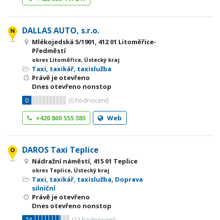
DALLAS AUTO, s.r.o.
Mlékojedská 5/1901, 412 01 Litoměřice-
Předměstí
okres Litoměřice, Ústecký kraj
Taxi, taxikář, taxislužba
Právě je otevřeno
Dnes otevřeno nonstop
0
(
0
hodnocení)
+420 800 555 385
Web
DAROS Taxi Teplice
Nádražní náměstí, 415 01 Teplice
okres Teplice, Ústecký kraj
Taxi, taxikář, taxislužba
,
Doprava
silniční
Právě je otevřeno
Dnes otevřeno nonstop
74
(
11
hodnocení)