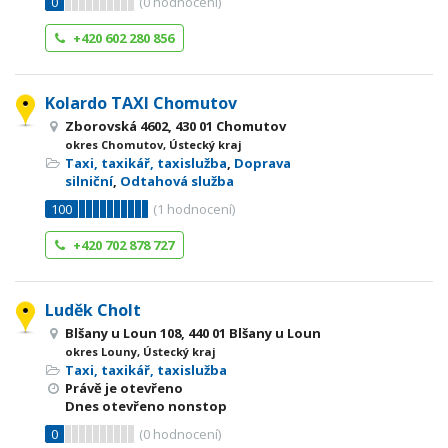
0
(
0
hodnocení)
+420 602 280 856
Kolardo TAXI Chomutov
Zborovská 4602, 430 01 Chomutov
okres Chomutov, Ústecký kraj
Taxi, taxikář, taxislužba
,
Doprava
silniční
,
Odtahová služba
100
(
1
hodnocení)
+420 702 878 727
Luděk Cholt
Blšany u Loun 108, 440 01 Blšany u Loun
okres Louny, Ústecký kraj
Taxi, taxikář, taxislužba
Právě je otevřeno
Dnes otevřeno nonstop
0
(
0
hodnocení)