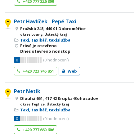
+420 777 226 800
Petr Havlíček - Pepé Taxi
Pražská 245, 440 01 Dobroměřice
okres Louny, Ústecký kraj
Taxi, taxikář, taxislužba
Právě je otevřeno
Dnes otevřeno nonstop
0
(
0
hodnocení)
+420 723 745 851
Web
Petr Netík
Dlouhá 651, 417 42 Krupka-Bohosudov
okres Teplice, Ústecký kraj
Taxi, taxikář, taxislužba
0
(
0
hodnocení)
+420 777 660 606