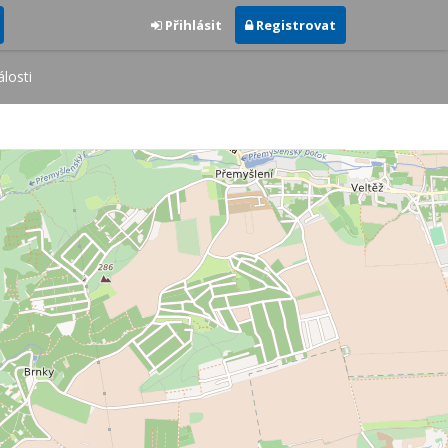
Přihlásit
Registrovat
losti