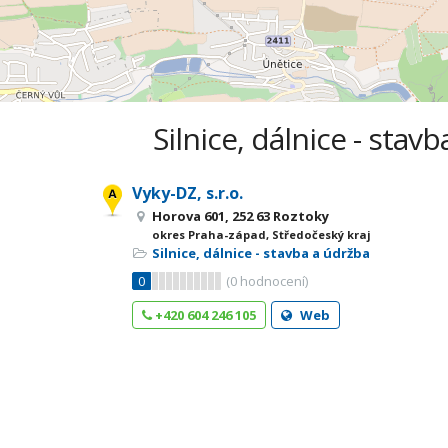
Silnice, dálnice - stav
Vyky-DZ, s.r.o.
Horova 601, 252 63 Roztoky
okres Praha-západ, Středočeský kraj
Silnice, dálnice - stavba a údržba
0
(
0
hodnocení)
+420 604 246 105
Web