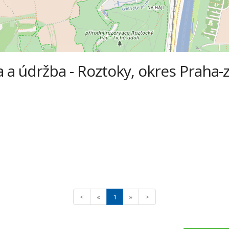
ba a údržba - Roztoky, okres Praha
<
«
1
»
>