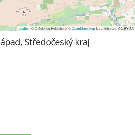
Leaflet
| © GIScience Heidelberg, ©
OpenStreetMap
& contributors, CC-BY-SA
-západ, Středočeský kraj