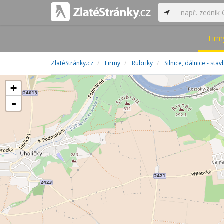
Firm
ZlatéStránky.cz
Firmy
Rubriky
Silnice, dálnice - st
+
-