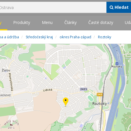
Hledat
y
Produkty
Menu
Články
Časté dotazy
Udá
avba a údržba
Středočeský kraj
okres Praha-západ
Roztoky