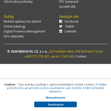
Obchodní podmínky
PPC kampaně
Sociální sítě
Služby
Sledujte nás
Mobilní aplikace ke stažení
Facebook
Online katalogy
Twitter
Digital Presence Management
LinkedIn
Více zákazníků
© 2026 MEDIATEL CZ, s.r.o.,
Za Potokem 46/4, 106 00 Praha 10, tel.:
+420 771 270 421, verze 1.29.0.143,
Cookies
Cookies
- Tyto stránky využívají v zájmu kvalitnějších služeb cookies.
Pročtěte
podrobnosti, jak přesně cookies využíváme a jak můžete změnit příslušná
nastavení.
Nesouhlasím
Souhlasím