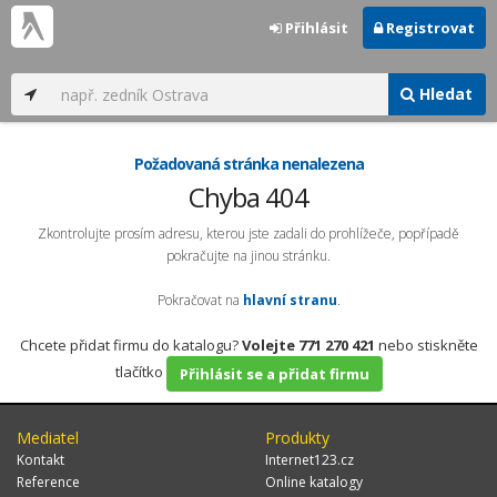
Přihlásit
Registrovat
Hledat
Požadovaná stránka nenalezena
Chyba 404
Zkontrolujte prosím adresu, kterou jste zadali do prohlížeče, popřípadě
pokračujte na jinou stránku.
Pokračovat na
hlavní stranu
.
Chcete přidat firmu do katalogu?
Volejte 771 270 421
nebo stiskněte
tlačítko
Přihlásit se a přidat firmu
Mediatel
Produkty
Kontakt
Internet123.cz
Reference
Online katalogy