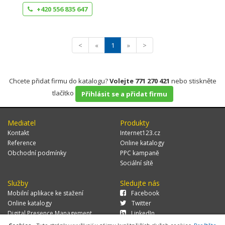
+420 556 835 647
<
«
1
»
>
Chcete přidat firmu do katalogu?
Volejte 771 270 421
nebo stiskněte
tlačítko
Přihlásit se a přidat firmu
Mediatel
Produkty
Kontakt
Internet123.cz
Reference
Online katalogy
Obchodní podmínky
PPC kampaně
Sociální sítě
Služby
Sledujte nás
Mobilní aplikace ke stažení
Facebook
Online katalogy
Twitter
Digital Presence Management
LinkedIn
Více zákazníků