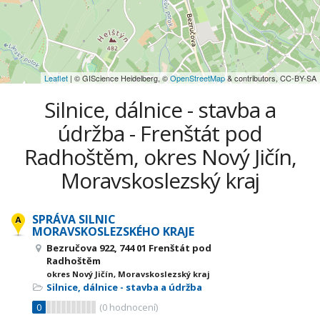
Leaflet
| © GIScience Heidelberg, ©
OpenStreetMap
& contributors, CC-BY-SA
Silnice, dálnice - stavba a
údržba - Frenštát pod
Radhoštěm, okres Nový Jičín,
Moravskoslezský kraj
SPRÁVA SILNIC
MORAVSKOSLEZSKÉHO KRAJE
Bezručova 922, 744 01 Frenštát pod
Radhoštěm
okres Nový Jičín, Moravskoslezský kraj
Silnice, dálnice - stavba a údržba
0
(
0
hodnocení)