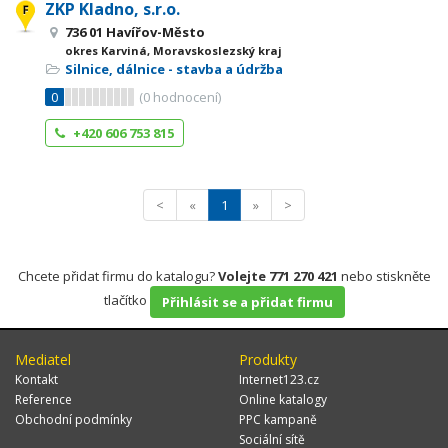
ZKP Kladno, s.r.o.
736 01 Havířov-Město
okres Karviná, Moravskoslezský kraj
Silnice, dálnice - stavba a údržba
0
(
0
hodnocení)
+420 606 753 815
<
«
1
»
>
Chcete přidat firmu do katalogu?
Volejte 771 270 421
nebo stiskněte
tlačítko
Přihlásit se a přidat firmu
Mediatel
Produkty
Kontakt
Internet123.cz
Reference
Online katalogy
Obchodní podmínky
PPC kampaně
Sociální sítě