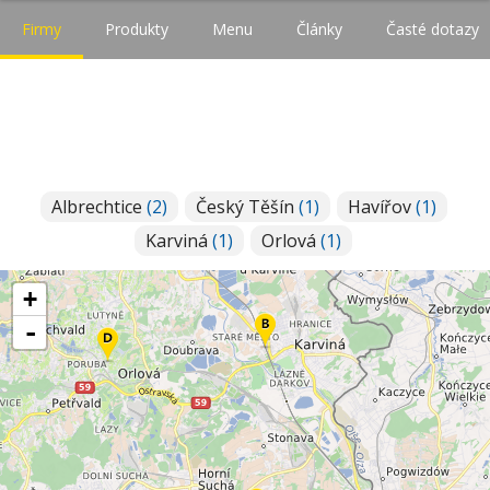
Firmy
Produkty
Menu
Články
Časté dotazy
Albrechtice
(2)
Český Těšín
(1)
Havířov
(1)
Karviná
(1)
Orlová
(1)
+
-