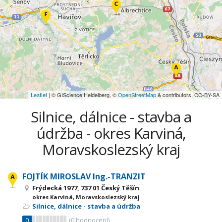
Leaflet
| © GIScience Heidelberg, ©
OpenStreetMap
& contributors, CC-BY-SA
Silnice, dálnice - stavba a
údržba - okres Karviná,
Moravskoslezský kraj
FOJTÍK MIROSLAV Ing.-TRANZIT
Frýdecká 1977, 737 01 Český Těšín
okres Karviná, Moravskoslezský kraj
Silnice, dálnice - stavba a údržba
0
(
0
hodnocení)