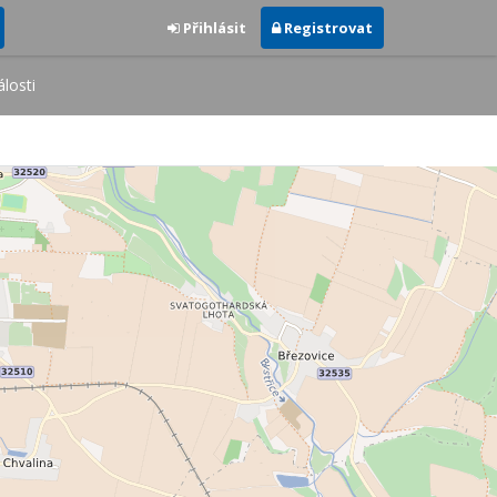
Přihlásit
Registrovat
losti