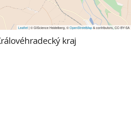
Leaflet
| © GIScience Heidelberg, ©
OpenStreetMap
& contributors, CC-BY-SA
 Královéhradecký kraj