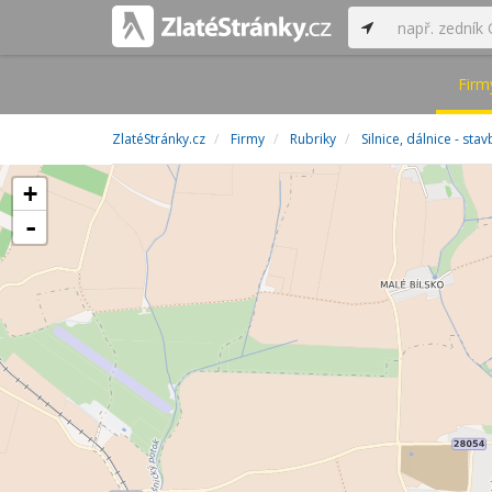
Firm
ZlatéStránky.cz
Firmy
Rubriky
Silnice, dálnice - st
+
-