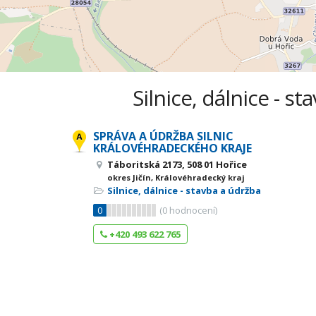
Silnice, dálnice - s
SPRÁVA A ÚDRŽBA SILNIC
KRÁLOVÉHRADECKÉHO KRAJE
Táboritská 2173, 508 01 Hořice
okres Jičín, Královéhradecký kraj
Silnice, dálnice - stavba a údržba
0
(
0
hodnocení)
+420 493 622 765