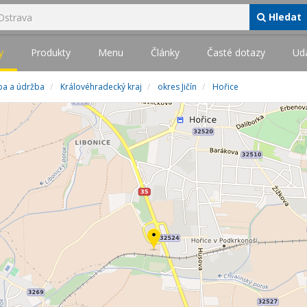
Hledat
y
Produkty
Menu
Články
Časté dotazy
Udá
avba a údržba
Královéhradecký kraj
okres Jičín
Hořice