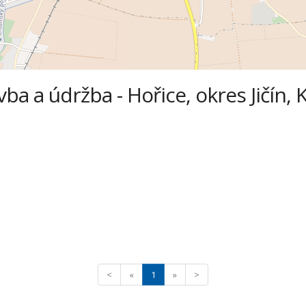
tavba a údržba - Hořice, okres Jičín,
<
«
1
»
>