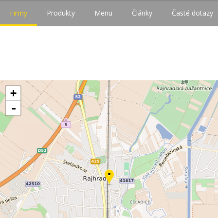
Firmy
Produkty
Menu
Články
Časté dotazy
+
-