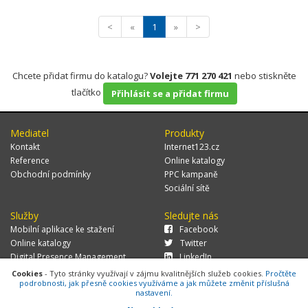
<
«
1
»
>
Chcete přidat firmu do katalogu?
Volejte 771 270 421
nebo stiskněte
tlačítko
Přihlásit se a přidat firmu
Mediatel
Produkty
Kontakt
Internet123.cz
Reference
Online katalogy
Obchodní podmínky
PPC kampaně
Sociální sítě
Služby
Sledujte nás
Mobilní aplikace ke stažení
Facebook
Online katalogy
Twitter
Digital Presence Management
LinkedIn
Více zákazníků
Cookies
- Tyto stránky využívají v zájmu kvalitnějších služeb cookies.
Pročtěte
podrobnosti, jak přesně cookies využíváme a jak můžete změnit příslušná
nastavení.