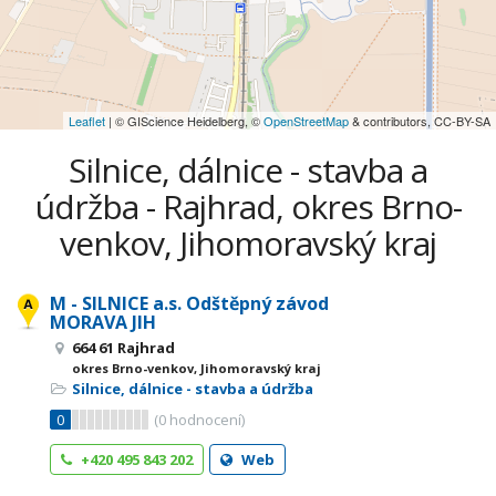
Leaflet
| © GIScience Heidelberg, ©
OpenStreetMap
& contributors, CC-BY-SA
Silnice, dálnice - stavba a
údržba - Rajhrad, okres Brno-
venkov, Jihomoravský kraj
M - SILNICE a.s. Odštěpný závod
MORAVA JIH
664 61 Rajhrad
okres Brno-venkov, Jihomoravský kraj
Silnice, dálnice - stavba a údržba
0
(
0
hodnocení)
+420 495 843 202
Web