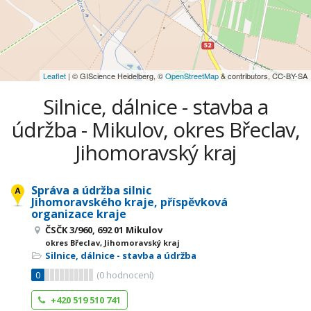
Leaflet
| © GIScience Heidelberg, ©
OpenStreetMap
& contributors, CC-BY-SA
Silnice, dálnice - stavba a
údržba - Mikulov, okres Břeclav,
Jihomoravský kraj
Správa a údržba silnic
Jihomoravského kraje, příspěvková
organizace kraje
ČSČK 3/960, 692 01 Mikulov
okres Břeclav, Jihomoravský kraj
Silnice, dálnice - stavba a údržba
0
(
0
hodnocení)
+420 519 510 741