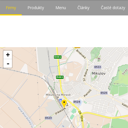
Firmy
Produkty
Menu
Články
Časté dotazy
+
-