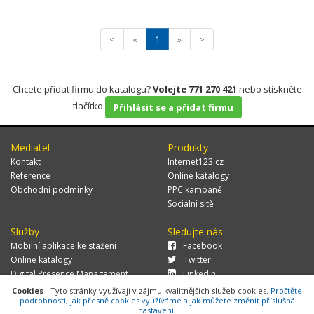
<
«
1
»
>
Chcete přidat firmu do katalogu?
Volejte 771 270 421
nebo stiskněte
tlačítko
Přihlásit se a přidat firmu
Mediatel
Produkty
Kontakt
Internet123.cz
Reference
Online katalogy
Obchodní podmínky
PPC kampaně
Sociální sítě
Služby
Sledujte nás
Mobilní aplikace ke stažení
Facebook
Online katalogy
Twitter
Digital Presence Management
LinkedIn
Více zákazníků
Cookies
- Tyto stránky využívají v zájmu kvalitnějších služeb cookies.
Pročtěte
podrobnosti, jak přesně cookies využíváme a jak můžete změnit příslušná
nastavení.