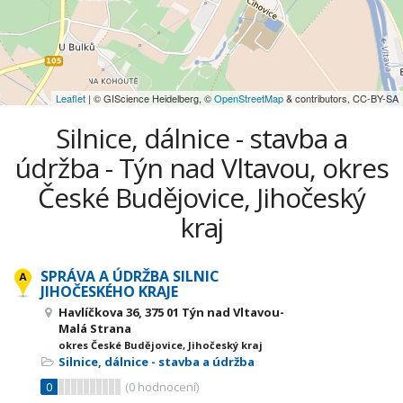
Leaflet
| © GIScience Heidelberg, ©
OpenStreetMap
& contributors, CC-BY-SA
Silnice, dálnice - stavba a
údržba - Týn nad Vltavou, okres
České Budějovice, Jihočeský
kraj
SPRÁVA A ÚDRŽBA SILNIC
JIHOČESKÉHO KRAJE
Havlíčkova 36, 375 01 Týn nad Vltavou-
Malá Strana
okres České Budějovice, Jihočeský kraj
Silnice, dálnice - stavba a údržba
0
(
0
hodnocení)