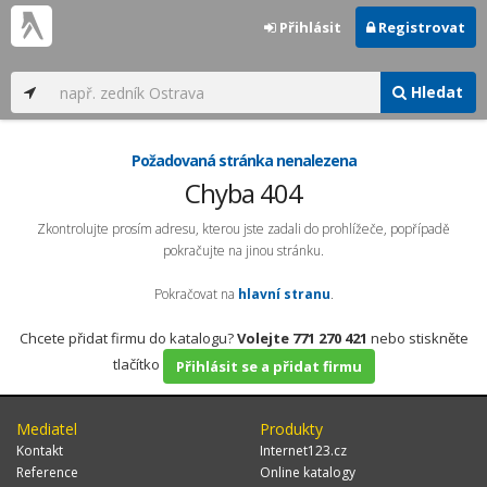
Přihlásit
Registrovat
Hledat
Požadovaná stránka nenalezena
Chyba 404
Zkontrolujte prosím adresu, kterou jste zadali do prohlížeče, popřípadě
pokračujte na jinou stránku.
Pokračovat na
hlavní stranu
.
Chcete přidat firmu do katalogu?
Volejte 771 270 421
nebo stiskněte
tlačítko
Přihlásit se a přidat firmu
Mediatel
Produkty
Kontakt
Internet123.cz
Reference
Online katalogy