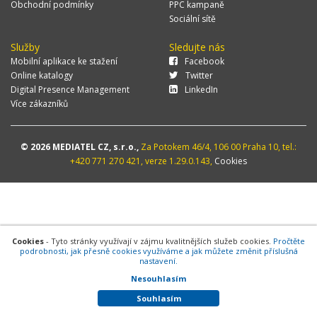
Obchodní podmínky
PPC kampaně
Sociální sítě
Služby
Sledujte nás
Mobilní aplikace ke stažení
Facebook
Online katalogy
Twitter
Digital Presence Management
LinkedIn
Více zákazníků
© 2026 MEDIATEL CZ, s.r.o.,
Za Potokem 46/4, 106 00 Praha 10, tel.:
+420 771 270 421, verze 1.29.0.143,
Cookies
Cookies
- Tyto stránky využívají v zájmu kvalitnějších služeb cookies.
Pročtěte
podrobnosti, jak přesně cookies využíváme a jak můžete změnit příslušná
nastavení.
Nesouhlasím
Souhlasím