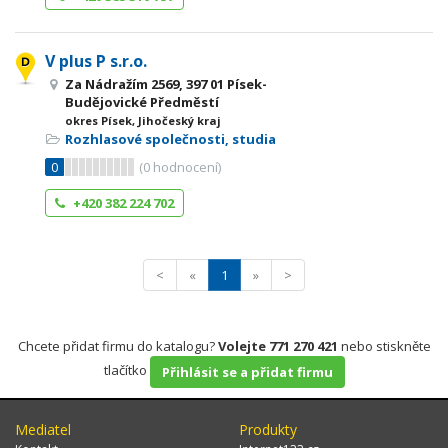
V plus P s.r.o.
Za Nádražím 2569, 397 01 Písek-
Budějovické Předměstí
okres Písek, Jihočeský kraj
Rozhlasové společnosti, studia
0
(
0
hodnocení)
+420 382 224 702
<
«
1
»
>
Chcete přidat firmu do katalogu?
Volejte 771 270 421
nebo stiskněte
tlačítko
Přihlásit se a přidat firmu
Mediatel
Produkty