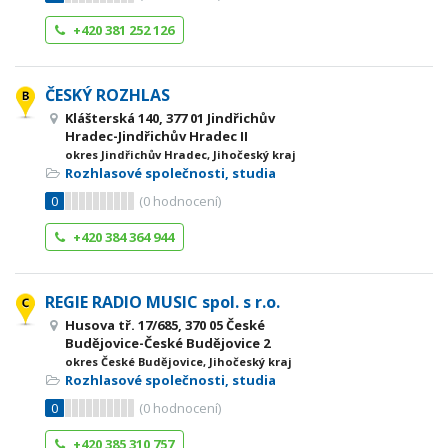
+420 381 252 126
ČESKÝ ROZHLAS
Klášterská 140, 377 01 Jindřichův
Hradec-Jindřichův Hradec II
okres Jindřichův Hradec, Jihočeský kraj
Rozhlasové společnosti, studia
0
(
0
hodnocení)
+420 384 364 944
REGIE RADIO MUSIC spol. s r.o.
Husova tř. 17/685, 370 05 České
Budějovice-České Budějovice 2
okres České Budějovice, Jihočeský kraj
Rozhlasové společnosti, studia
0
(
0
hodnocení)
+420 385 310 757