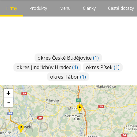
Firmy
Produkty
Menu
Články
Časté dotazy
okres České Budějovice
(1)
okres Jindřichův Hradec
(1)
okres Písek
(1)
okres Tábor
(1)
+
-