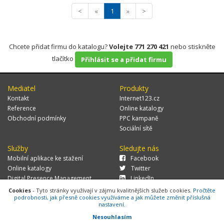
<
«
1
»
>
Chcete přidat firmu do katalogu?
Volejte 771 270 421
nebo stiskněte
tlačítko
Přihlásit se a přidat firmu
Mediatel
Produkty
Kontakt
Internet123.cz
Reference
Online katalogy
Obchodní podmínky
PPC kampaně
Sociální sítě
Služby
Sledujte nás
Mobilní aplikace ke stažení
Facebook
Online katalogy
Twitter
Digital Presence Management
LinkedIn
Více zákazníků
Cookies
- Tyto stránky využívají v zájmu kvalitnějších služeb cookies.
Pročtěte
podrobnosti, jak přesně cookies využíváme a jak můžete změnit příslušná
nastavení.
Nesouhlasím
© 2026 MEDIATEL CZ, s.r.o.,
Za Potokem 46/4, 106 00 Praha 10, tel.: