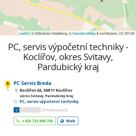
Leaflet
| © GIScience Heidelberg, ©
OpenStreetMap
& contributors, CC-BY-SA
PC, servis výpočetní techniky -
Koclířov, okres Svitavy,
Pardubický kraj
PC Servis Breda
Koclířov 62, 569 11 Koclířov
okres Svitavy, Pardubický kraj
PC, servis výpočetní techniky
0
(
0
hodnocení)
+420 722 960 743
Web