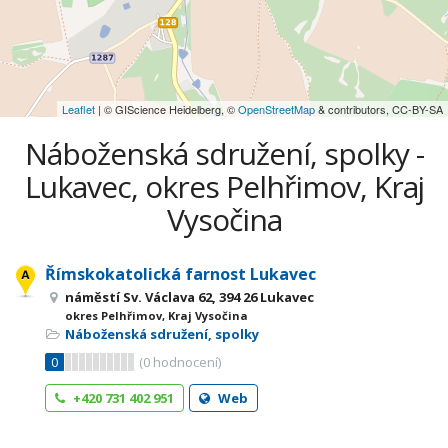
Leaflet
| © GIScience Heidelberg, ©
OpenStreetMap
& contributors, CC-BY-SA
Náboženská sdružení, spolky -
Lukavec, okres Pelhřimov, Kraj
Vysočina
Římskokatolická farnost Lukavec
náměstí Sv. Václava 62, 394 26 Lukavec
okres Pelhřimov, Kraj Vysočina
Náboženská sdružení, spolky
0
(
0
hodnocení)
+420 731 402 951
Web