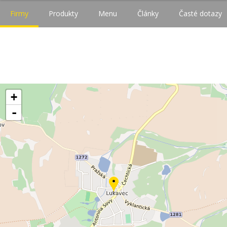
Firmy
Produkty
Menu
Články
Časté dotazy
+
-