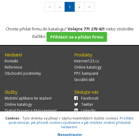
<
«
1
»
>
Chcete přidat firmu do katalogu?
Volejte 771 270 421
nebo stiskněte
tlačítko
Přihlásit se a přidat firmu
Mediatel
Produkty
Kontakt
Internet123.cz
Reference
Online katalogy
Obchodní podmínky
PPC kampaně
Sociální sítě
Služby
Sledujte nás
Mobilní aplikace ke stažení
Facebook
Online katalogy
Twitter
Digital Presence Management
LinkedIn
Více zákazníků
Cookies
- Tyto stránky využívají v zájmu kvalitnějších služeb cookies.
Pročtěte
podrobnosti, jak přesně cookies využíváme a jak můžete změnit příslušná
nastavení.
Nesouhlasím
© 2026 MEDIATEL CZ, s.r.o.,
Za Potokem 46/4, 106 00 Praha 10, tel.: