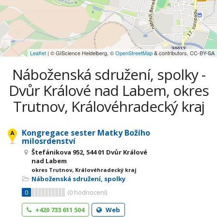
Leaflet
| © GIScience Heidelberg, ©
OpenStreetMap
& contributors, CC-BY-SA
Náboženská sdružení, spolky -
Dvůr Králové nad Labem, okres
Trutnov, Královéhradecký kraj
Kongregace sester Matky Božího
milosrdenství
Štefánikova 952, 544 01 Dvůr Králové
nad Labem
okres Trutnov, Královéhradecký kraj
Náboženská sdružení, spolky
0
(
0
hodnocení)
+420 733 611 504
Web