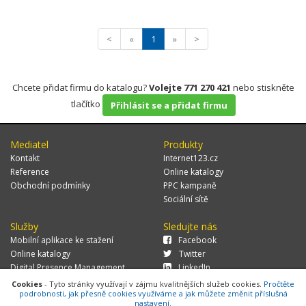
<
«
1
»
>
Chcete přidat firmu do katalogu?
Volejte 771 270 421
nebo stiskněte
tlačítko
Přihlásit se a přidat firmu
Mediatel
Produkty
Kontakt
Internet123.cz
Reference
Online katalogy
Obchodní podmínky
PPC kampaně
Sociální sítě
Služby
Sledujte nás
Mobilní aplikace ke stažení
Facebook
Online katalogy
Twitter
Digital Presence Management
LinkedIn
Více zákazníků
Cookies
- Tyto stránky využívají v zájmu kvalitnějších služeb cookies.
Pročtěte
podrobnosti, jak přesně cookies využíváme a jak můžete změnit příslušná
nastavení.