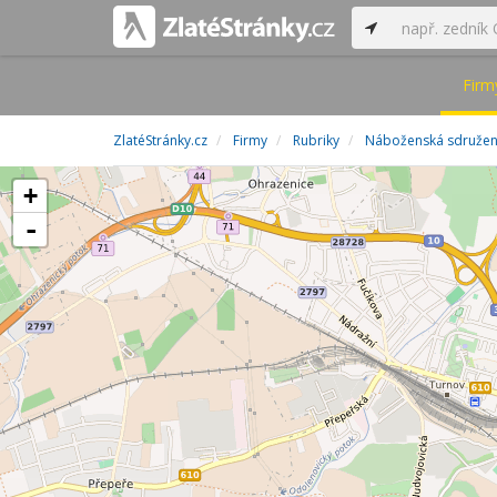
Firm
ZlatéStránky.cz
Firmy
Rubriky
Náboženská sdružení
+
-