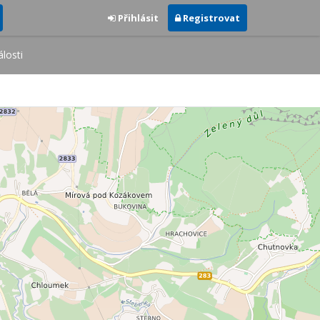
Přihlásit
Registrovat
losti