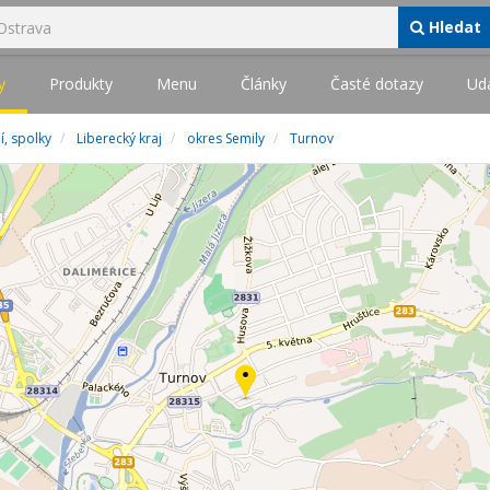
Hledat
y
Produkty
Menu
Články
Časté dotazy
Udá
, spolky
Liberecký kraj
okres Semily
Turnov