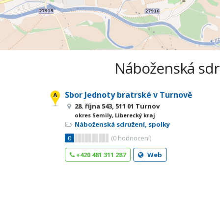
Náboženská sdruž
Sbor Jednoty bratrské v Turnově
28. října 543, 511 01 Turnov
okres Semily, Liberecký kraj
Náboženská sdružení, spolky
0
(
0
hodnocení)
+420 481 311 287
Web