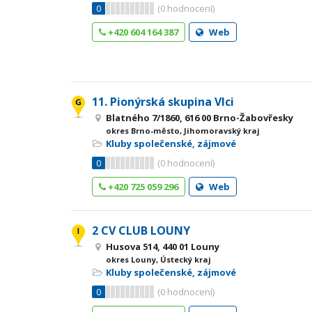
0
(
0
hodnocení)
+420 604 164 387
Web
11. Pionýrská skupina Vlci
Blatného 7/1860, 616 00 Brno-Žabovřesky
okres Brno-město, Jihomoravský kraj
Kluby společenské, zájmové
0
(
0
hodnocení)
+420 725 059 296
Web
2 CV CLUB LOUNY
Husova 514, 440 01 Louny
okres Louny, Ústecký kraj
Kluby společenské, zájmové
0
(
0
hodnocení)