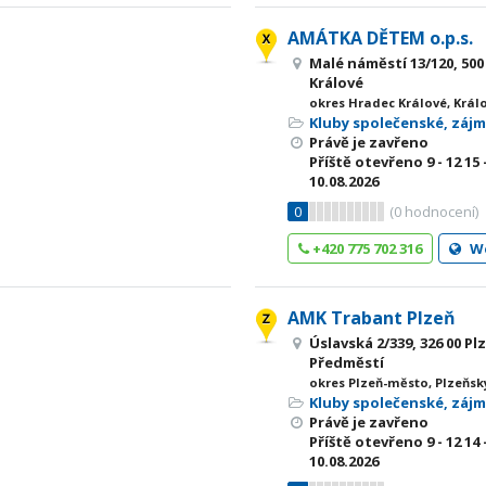
AMÁTKA DĚTEM o.p.s.
Malé náměstí 13/120, 500
Králové
okres Hradec Králové, Král
Kluby společenské, záj
Právě je zavřeno
Příště otevřeno
9 - 12
15 
10.08.2026
0
(
0
hodnocení)
+420 775 702 316
W
AMK Trabant Plzeň
Úslavská 2/339, 326 00 P
Předměstí
okres Plzeň-město, Plzeňsk
Kluby společenské, záj
Právě je zavřeno
Příště otevřeno
9 - 12
14 
10.08.2026