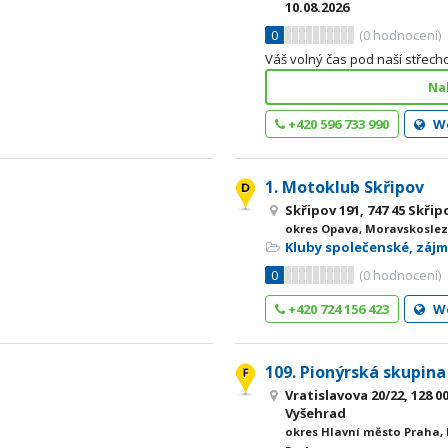
10.08.2026
0
(
0
hodnocení)
Váš volný čas pod naší střech
Na
+420 596 733 990
W
1. Motoklub Skřipov
Skřipov 191, 747 45 Skřip
okres Opava, Moravskoslez
Kluby společenské, záj
0
(
0
hodnocení)
+420 724 156 423
W
109. Pionýrská skupin
Vratislavova 20/22, 128 0
Vyšehrad
okres Hlavní město Praha,