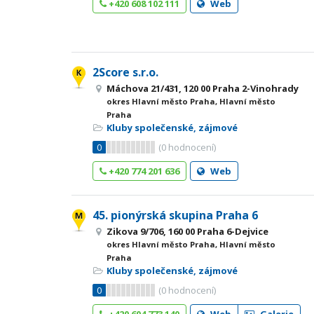
+420 608 102 111
Web
2Score s.r.o.
Máchova 21/431, 120 00 Praha 2-Vinohrady
okres Hlavní město Praha, Hlavní město
Praha
Kluby společenské, zájmové
0
(
0
hodnocení)
+420 774 201 636
Web
45. pionýrská skupina Praha 6
Zikova 9/706, 160 00 Praha 6-Dejvice
okres Hlavní město Praha, Hlavní město
Praha
Kluby společenské, zájmové
0
(
0
hodnocení)