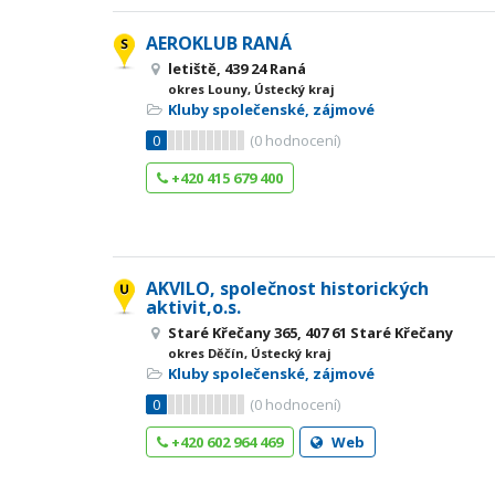
AEROKLUB RANÁ
letiště, 439 24 Raná
okres Louny, Ústecký kraj
Kluby společenské, zájmové
0
(
0
hodnocení)
+420 415 679 400
AKVILO, společnost historických
aktivit,o.s.
Staré Křečany 365, 407 61 Staré Křečany
okres Děčín, Ústecký kraj
Kluby společenské, zájmové
0
(
0
hodnocení)
+420 602 964 469
Web