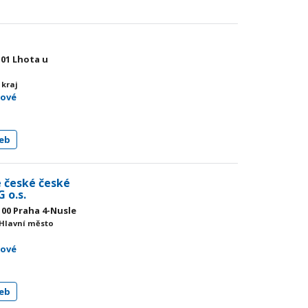
 01 Lhota u
 kraj
mové
eb
 české české
 o.s.
 00 Praha 4-Nusle
 Hlavní město
mové
eb