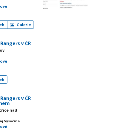
mové
eb
Galerie
l Rangers v ČR
kov
j
mové
eb
l Rangers v ČR
ejnem
třice nad
aj Vysočina
mové