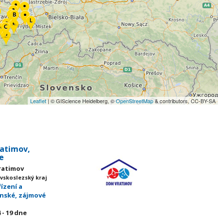
Leaflet
| © GIScience Heidelberg, ©
OpenStreetMap
& contributors, CC-BY-SA
ratimov,
e
Vratimov
vskoslezský kraj
ízení a
enské, zájmové
 - 19
dne