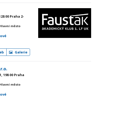
128 00 Praha 2-
 Hlavní město
mové
eb
Galerie
r.o.
, 198 00 Praha
 Hlavní město
mové