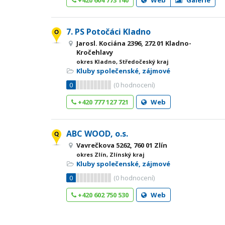
+420 604 773 140
Web
Galerie
7. PS Potočáci Kladno
Jarosl. Kociána 2396, 272 01 Kladno-
Kročehlavy
okres Kladno, Středočeský kraj
Kluby společenské, zájmové
0
(
0
hodnocení)
+420 777 127 721
Web
ABC WOOD, o.s.
Vavrečkova 5262, 760 01 Zlín
okres Zlín, Zlínský kraj
Kluby společenské, zájmové
0
(
0
hodnocení)
+420 602 750 530
Web