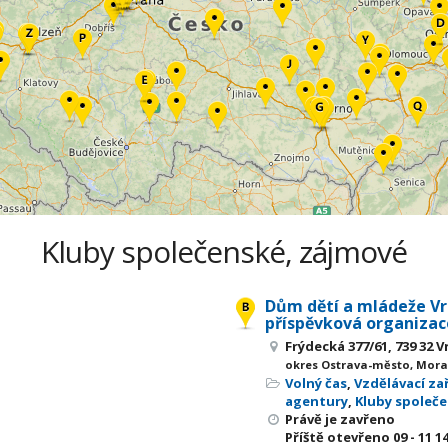
Kluby společenské, zájmové
Dům dětí a mládeže V
příspěvková organizac
Frýdecká 377/61, 739 32 
okres Ostrava-město, Mora
Volný čas
,
Vzdělávací zař
agentury
,
Kluby společ
Právě je zavřeno
Příště otevřeno
09 - 11
14