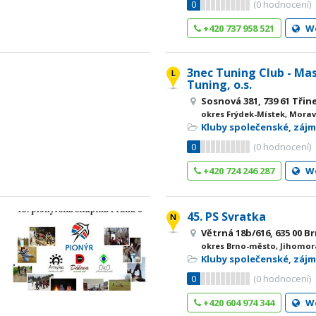
0
(
0
hodnocení)
+420 737 958 521
W
3nec Tuning Club - Mas
Tuning, o.s.
Sosnová 381, 739 61 Třin
okres Frýdek-Místek, Morav
Kluby společenské, záj
0
(
0
hodnocení)
+420 724 246 287
W
45. PS Svratka
Větrná 18b/616, 635 00 B
okres Brno-město, Jihomor
Kluby společenské, záj
0
(
0
hodnocení)
+420 604 974 344
W