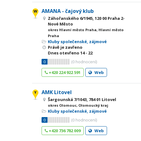
AMANA - čajový klub
Záhořanského 6/1945, 120 00 Praha 2-
Nové Město
okres Hlavní město Praha, Hlavní město
Praha
Kluby společenské, zájmové
Právě je zavřeno
Dnes otevřeno
14 - 22
0
(
0
hodnocení)
+420 224 922 591
Web
AMK Litovel
Šargounská 7/1043, 784 01 Litovel
okres Olomouc, Olomoucký kraj
Kluby společenské, zájmové
0
(
0
hodnocení)
+420 736 782 009
Web