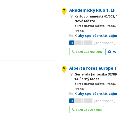
Akademický klub 1. LF
Karlovo náměstí 40/502, 
Nové Město
okres Hlavní město Praha,
Praha
Kluby společenské, záj
0
(
0
hodnocení)
+420 224 963 286
W
Alberta roses europe s.
Generála Janouška 32/891
14-Černý Most
okres Hlavní město Praha,
Praha
Kluby společenské, záj
0
(
0
hodnocení)
+420 257 215 683