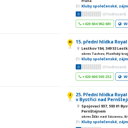
Praha
Kluby společenské, záj
0
(
0
hodnocení)
+420 604 962 681
W
15. přední hlídka Roya
Lestkov 184, 349 53 Lest
okres Tachov, Plzeňský kra
Kluby společenské, záj
0
(
0
hodnocení)
+420 606 500 252
W
25. Přední hlídka Roya
v Bystřici nad Pernšt
Spojovací 937, 593 01 Bys
Pernštejnem
okres Žďár nad Sázavou, Kr
Kluby společenské, záj