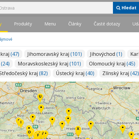
Hledat
y
Produkty
Menu
Články
Časté dotazy
Udá
zájmové
 kraj
(47)
Jihomoravský kraj
(101)
Jihovýchod
(1)
Kar
j
(24)
Moravskoslezský kraj
(101)
Olomoucký kraj
(45)
Středočeský kraj
(82)
Ústecký kraj
(40)
Zlínský kraj
(42)