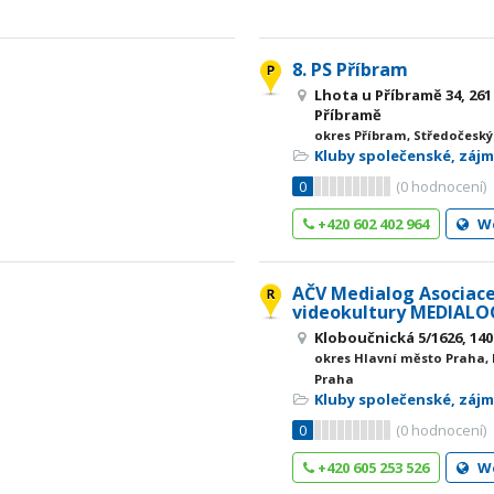
8. PS Příbram
Lhota u Příbramě 34, 261
Příbramě
okres Příbram, Středočeský
Kluby společenské, záj
0
(
0
hodnocení)
+420 602 402 964
W
AČV Medialog Asociace
videokultury MEDIALOG
Kloboučnická 5/1626, 140
okres Hlavní město Praha,
Praha
Kluby společenské, záj
0
(
0
hodnocení)
+420 605 253 526
W