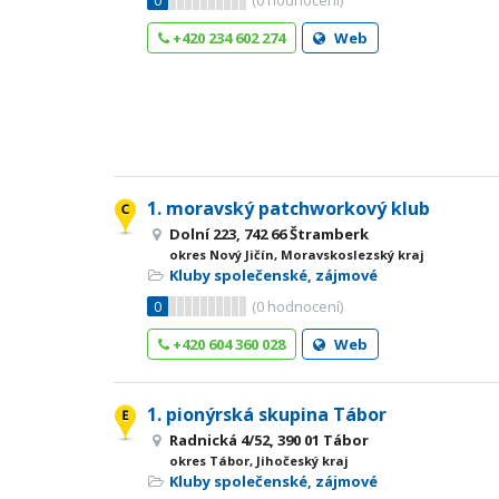
0
(
0
hodnocení)
+420 234 602 274
Web
1. moravský patchworkový klub
Dolní 223, 742 66 Štramberk
okres Nový Jičín, Moravskoslezský kraj
Kluby společenské, zájmové
0
(
0
hodnocení)
+420 604 360 028
Web
1. pionýrská skupina Tábor
Radnická 4/52, 390 01 Tábor
okres Tábor, Jihočeský kraj
Kluby společenské, zájmové