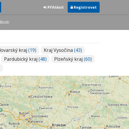
Přihlásit
Registrovat
losti
lovarský kraj
(19)
Kraj Vysočina
(43)
Pardubický kraj
(48)
Plzeňský kraj
(60)