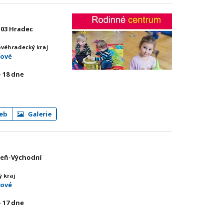
 03 Hradec
ovéhradecký kraj
mové
- 18
dne
eb
Galerie
lzeň-Východní
ý kraj
mové
- 17
dne