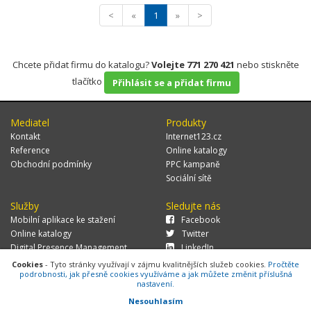
<
«
1
»
>
Chcete přidat firmu do katalogu?
Volejte 771 270 421
nebo stiskněte
tlačítko
Přihlásit se a přidat firmu
Mediatel
Produkty
Kontakt
Internet123.cz
Reference
Online katalogy
Obchodní podmínky
PPC kampaně
Sociální sítě
Služby
Sledujte nás
Mobilní aplikace ke stažení
Facebook
Online katalogy
Twitter
Digital Presence Management
LinkedIn
Více zákazníků
Cookies
- Tyto stránky využívají v zájmu kvalitnějších služeb cookies.
Pročtěte
podrobnosti, jak přesně cookies využíváme a jak můžete změnit příslušná
nastavení.
Nesouhlasím
© 2026 MEDIATEL CZ, s.r.o.,
Za Potokem 46/4, 106 00 Praha 10, tel.: