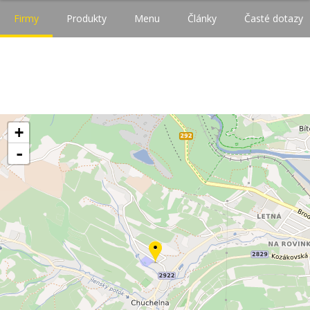
Firmy
Produkty
Menu
Články
Časté dotazy
+
-