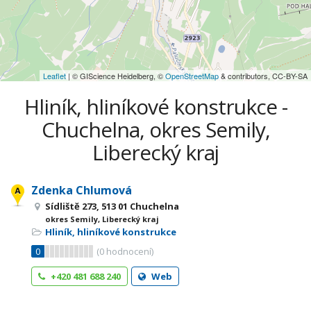
Leaflet
| © GIScience Heidelberg, ©
OpenStreetMap
& contributors, CC-BY-SA
Hliník, hliníkové konstrukce -
Chuchelna, okres Semily,
Liberecký kraj
Zdenka Chlumová
Sídliště 273, 513 01 Chuchelna
okres Semily, Liberecký kraj
Hliník, hliníkové konstrukce
0
(
0
hodnocení)
+420 481 688 240
Web