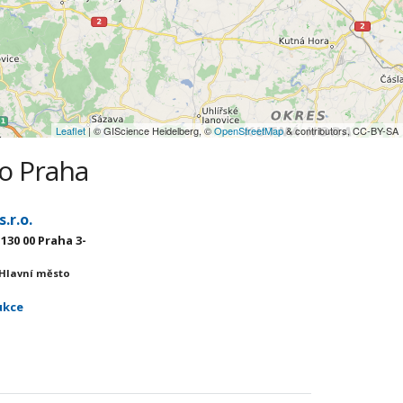
Leaflet
| © GIScience Heidelberg, ©
OpenStreetMap
& contributors, CC-BY-SA
to Praha
.r.o.
130 00 Praha 3-
 Hlavní město
ukce