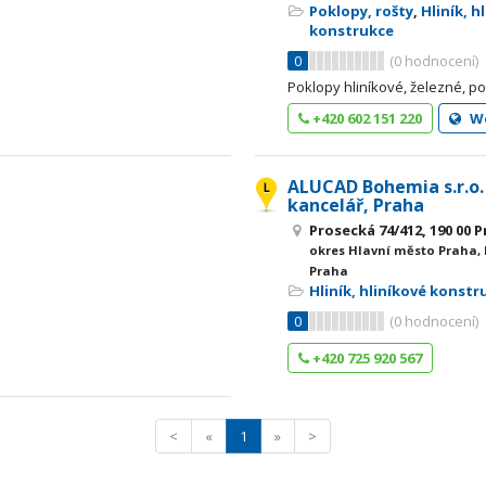
Poklopy, rošty
,
Hliník, h
konstrukce
0
(
0
hodnocení)
Poklopy hliníkové, železné, 
+420 602 151 220
W
ALUCAD Bohemia s.r.o.
kancelář, Praha
Prosecká 74/412, 190 00 
okres Hlavní město Praha,
Praha
Hliník, hliníkové konstr
0
(
0
hodnocení)
+420 725 920 567
<
«
1
»
>