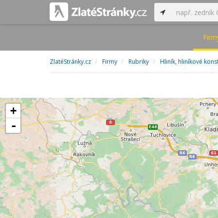
Firm
ZlatéStránky.cz
Firmy
Rubriky
Hliník, hliníkové kon
+
-