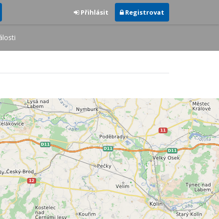
Přihlásit
Registrovat
losti