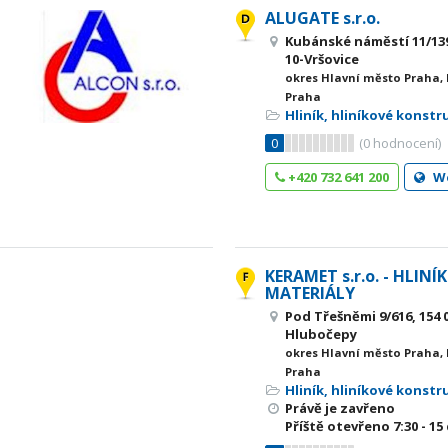
ALUGATE s.r.o.
Kubánské náměstí 11/139
10-Vršovice
okres Hlavní město Praha,
Praha
Hliník, hliníkové konstr
0
(
0
hodnocení)
+420 732 641 200
W
KERAMET s.r.o. - HLINÍ
MATERIÁLY
Pod Třešněmi 9/616, 154 
Hlubočepy
okres Hlavní město Praha,
Praha
Hliník, hliníkové konstr
Právě je zavřeno
Příště otevřeno
7:30 - 15