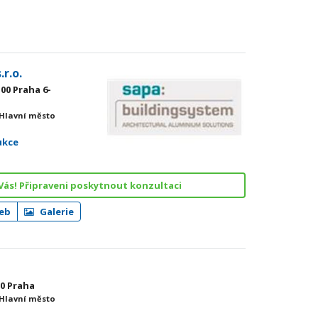
r.o.
 00 Praha 6-
 Hlavní město
ukce
Vás! Připraveni poskytnout konzultaci
eb
Galerie
00 Praha
 Hlavní město