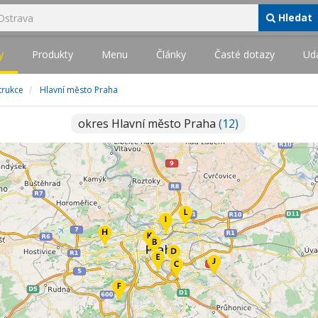
Hledat
y
Produkty
Menu
Články
Časté dotazy
Udá
strukce
Hlavní město Praha
okres Hlavní město Praha
(12)