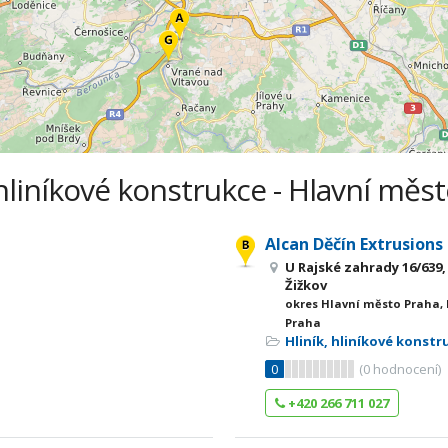
 hliníkové konstrukce - Hlavní měs
Alcan Děčín Extrusions s
U Rajské zahrady 16/639, 
Žižkov
okres Hlavní město Praha,
Praha
Hliník, hliníkové konstr
0
(
0
hodnocení)
+420 266 711 027