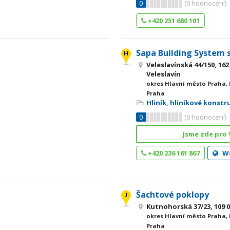
0
(
0
hodnocení)
+420 251 680 101
Sapa Building System s.
Veleslavínská 44/150, 162
Veleslavín
okres Hlavní město Praha,
Praha
Hliník, hliníkové konstr
0
(
0
hodnocení)
Jsme zde pro 
+420 236 161 867
W
Šachtové poklopy
Kutnohorská 37/23, 109 
okres Hlavní město Praha,
Praha