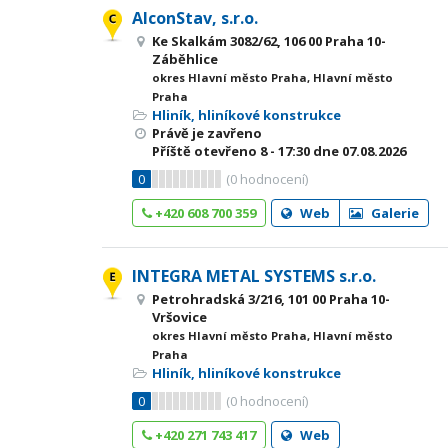
AlconStav, s.r.o.
Ke Skalkám 3082/62, 106 00 Praha 10-
Záběhlice
okres Hlavní město Praha, Hlavní město
Praha
Hliník, hliníkové konstrukce
Právě je zavřeno
Příště otevřeno
8 - 17:30
dne 07.08.2026
0
(
0
hodnocení)
+420 608 700 359
Web
Galerie
INTEGRA METAL SYSTEMS s.r.o.
Petrohradská 3/216, 101 00 Praha 10-
Vršovice
okres Hlavní město Praha, Hlavní město
Praha
Hliník, hliníkové konstrukce
0
(
0
hodnocení)
+420 271 743 417
Web