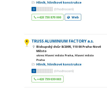
Hliník, hliníkové konstrukce
0
(
0
hodnocení)
+420 730 870 000
Web
TRUSS ALUMINIUM FACTORY a.s.
Biskupský dvůr 8/2095, 110 00 Praha-Nové
Město
okres Hlavní město Praha, Hlavní město
Praha
Hliník, hliníkové konstrukce
0
(
0
hodnocení)
+420 739 039 003