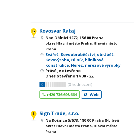
Kovosvar Rataj
Nad Dálnicí 1272, 156 00 Praha
okres Hlavní město Praha, Hlavní město
Praha
Svářeč
,
Kovoobráběčství, obráběč
,
Kovovýroba
,
Hliník, hliníkové
konstrukce
,
Nerez, nerezové výrobky
Právě je otevřeno
Dnes otevřeno
14:30 - 22
0
(
0
hodnocení)
+420 736 698 664
Web
Sign Trade, s.r.o.
Na Košince 5/673, 180 00 Praha 8-Libeň
okres Hlavní město Praha, Hlavní město
Praha