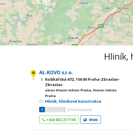
Hliník,
AL-KOVO s.r.o.
Košíkářská 672, 156 00 Praha-Zbraslav-
Zbraslav
okres Hlavní město Praha, Hlavní město
Praha
Hliník, hliníkové konstrukce
0
(
0
hodnocení)
+420 602 217 105
Web