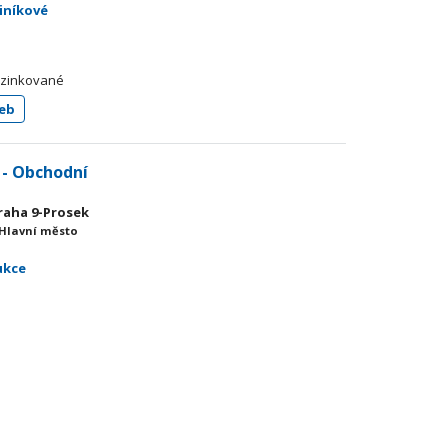
liníkové
pozinkované
eb
 - Obchodní
Praha 9-Prosek
 Hlavní město
ukce