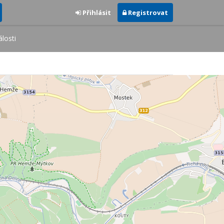
Přihlásit
Registrovat
losti