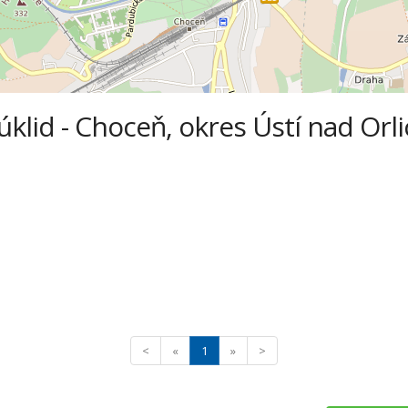
klid - Choceň, okres Ústí nad Orli
<
«
1
»
>