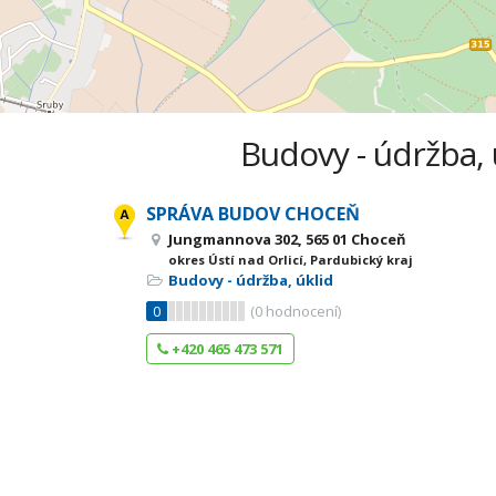
Budovy - údržba, ú
SPRÁVA BUDOV CHOCEŇ
Jungmannova 302, 565 01 Choceň
okres Ústí nad Orlicí, Pardubický kraj
Budovy - údržba, úklid
0
(
0
hodnocení)
+420 465 473 571