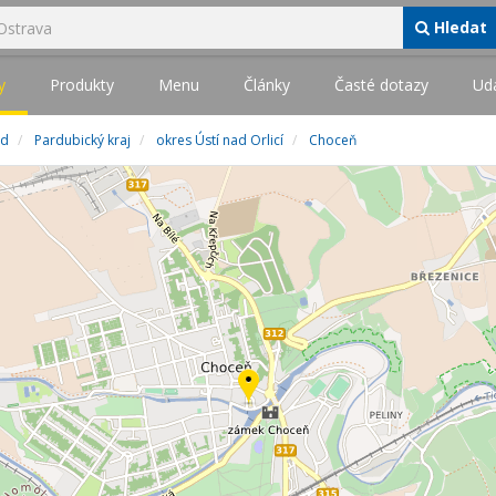
Hledat
y
Produkty
Menu
Články
Časté dotazy
Udá
id
Pardubický kraj
okres Ústí nad Orlicí
Choceň