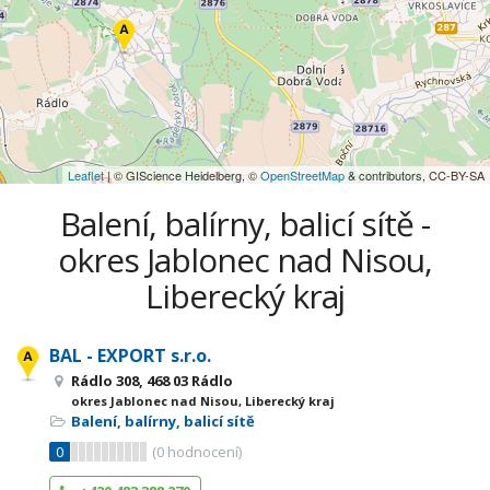
Leaflet
| © GIScience Heidelberg, ©
OpenStreetMap
& contributors, CC-BY-SA
Balení, balírny, balicí sítě -
okres Jablonec nad Nisou,
Liberecký kraj
BAL - EXPORT s.r.o.
Rádlo 308, 468 03 Rádlo
okres Jablonec nad Nisou, Liberecký kraj
Balení, balírny, balicí sítě
0
(
0
hodnocení)