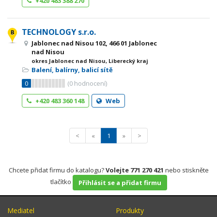
+420 483 388 270
TECHNOLOGY s.r.o.
Jablonec nad Nisou 102, 466 01 Jablonec
nad Nisou
okres Jablonec nad Nisou, Liberecký kraj
Balení, balírny, balicí sítě
0
(
0
hodnocení)
+420 483 360 148
Web
<
«
1
»
>
Chcete přidat firmu do katalogu?
Volejte 771 270 421
nebo stiskněte
tlačítko
Přihlásit se a přidat firmu
Mediatel
Produkty