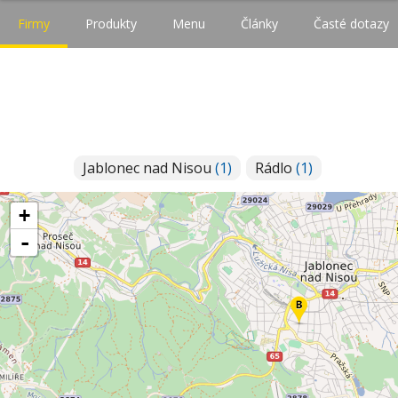
Firmy
Produkty
Menu
Články
Časté dotazy
Jablonec nad Nisou
(1)
Rádlo
(1)
+
-