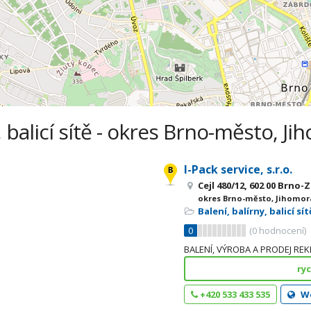
, balicí sítě - okres Brno-město, J
I-Pack service, s.r.o.
Cejl 480/12, 602 00 Brno
okres Brno-město, Jihomor
Balení, balírny, balicí sít
0
(
0
hodnocení)
BALENÍ, VÝROBA A PRODEJ RE
ry
+420 533 433 535
W