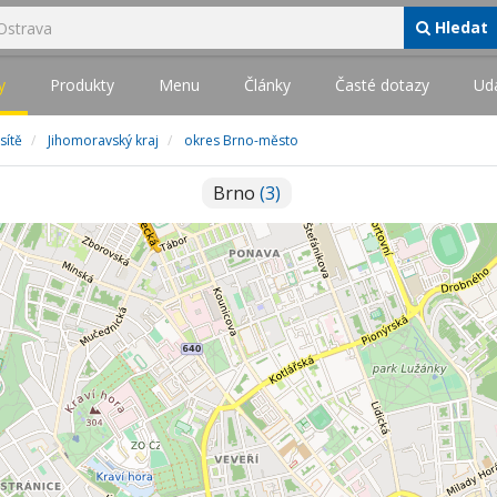
Hledat
y
Produkty
Menu
Články
Časté dotazy
Udá
 sítě
Jihomoravský kraj
okres Brno-město
Brno
(3)