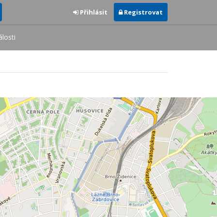
Přihlásit
Registrovat
losti