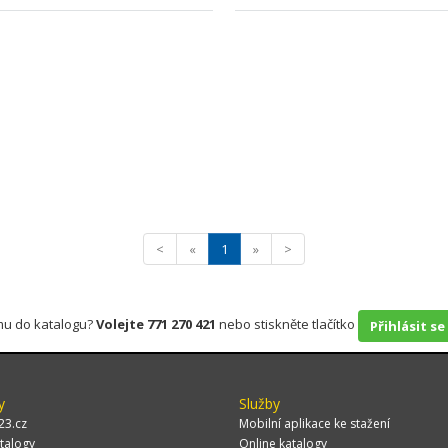
<
«
1
»
>
rmu do katalogu?
Volejte 771 270 421
nebo stiskněte tlačítko
Přihlásit se
y
Služby
23.cz
Mobilní aplikace ke stažení
talogy
Online katalogy