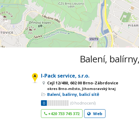
Balení, balírny
I-Pack service, s.r.o.
Cejl 12/480, 602 00 Brno-Zábrdovice
okres Brno-město, Jihomoravský kraj
Balení, balírny, balicí sítě
0
(
0
hodnocení)
+420 733 745 372
Web