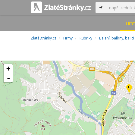
Firm
ZlatéStránky.cz
Firmy
Rubriky
Balení, balírny, balicí
+
-