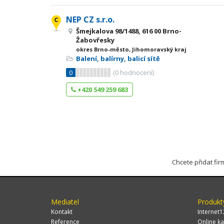
NEP CZ s.r.o.
Šmejkalova 98/1488, 616 00 Brno-
Žabovřesky
okres Brno-město, Jihomoravský kraj
Balení, balírny, balicí sítě
0
(
0
hodnocení)
+420 549 259 683
Chcete přidat fi
Mediatel
Produkt
Kontakt
Internet1
Reference
Online ka