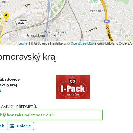
Leaflet
| © GIScience Heidelberg, ©
OpenStreetMap
& contributors, CC-BY-SA
ihomoravský kraj
-Zábrdovice
avský kraj
ě
KLAMNÍCH PŘEDMĚTŮ.
chlý kontakt naleznete ZDE!
eb
Galerie