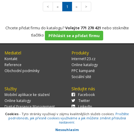
<
«
1
»
>
Chcete přidat firmu do katalogu?
Volejte 771 270 421
nebo stiskněte
tlačítko
Přihlásit se a přidat firmu
Mediatel
Produkty
Kontakt
Internet123.cz
Reference
Online katalogy
Obchodní podmínky
PPC kampaně
Sociální sítě
Služby
Sledujte nás
Mobilní aplikace ke stažení
Facebook
Online katalogy
Twitter
Digital Presence Management
LinkedIn
Více zákazníků
Cookies
- Tyto stránky využívají v zájmu kvalitnějších služeb cookies.
Pročtěte
podrobnosti, jak přesně cookies využíváme a jak můžete změnit příslušná
nastavení.
Nesouhlasím
© 2026 MEDIATEL CZ, s.r.o.,
Za Potokem 46/4, 106 00 Praha 10, tel.: