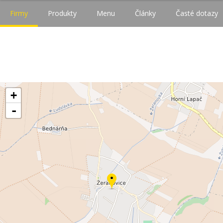
Firmy
Produkty
Menu
Články
Časté dotazy
+
-