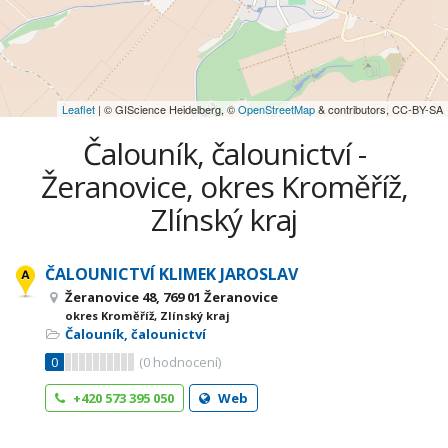
Leaflet
| © GIScience Heidelberg, ©
OpenStreetMap
& contributors, CC-BY-SA
Čalouník, čalounictví -
Žeranovice, okres Kroměříž,
Zlínský kraj
ČALOUNICTVÍ KLIMEK JAROSLAV
Žeranovice 48, 769 01 Žeranovice
okres Kroměříž, Zlínský kraj
Čalouník, čalounictví
0
(
0
hodnocení)
+420 573 395 050
Web