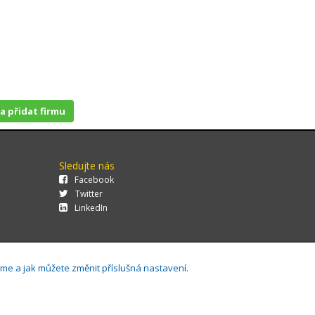
 a přidat firmu
Sledujte nás
Facebook
Twitter
LinkedIn
áme a jak můžete změnit příslušná nastavení.
29.0.143,
Cookies