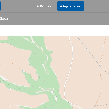
Přihlásit
Registrovat
losti