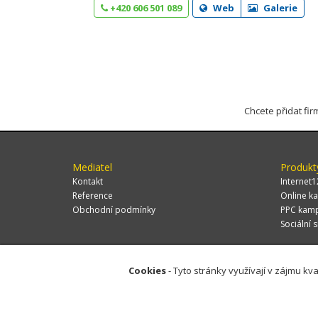
+420 606 501 089
Web
Galerie
Chcete přidat fi
Mediatel
Produkt
Kontakt
Internet1
Reference
Online ka
Obchodní podmínky
PPC kam
Sociální s
Cookies
- Tyto stránky využívají v zájmu kva
© 2026 MEDIATEL