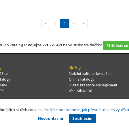
<
«
1
»
>
rmu do katalogu?
Volejte 771 270 421
nebo stiskněte tlačítko
Přihlásit se
y
Služby
23.cz
Mobilní aplikace ke stažení
talogy
Online katalogy
paně
Digital Presence Management
ítě
Více zákazníků
litnějších služeb cookies.
Pročtěte podrobnosti, jak přesně cookies využív
 CZ, s.r.o.,
Za Potokem 46/4, 106 00 Praha 10, tel.: +420 771 270 421, verze 1.
Nesouhlasím
Souhlasím