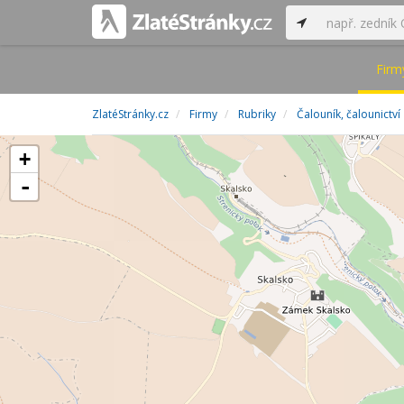
Firm
ZlatéStránky.cz
Firmy
Rubriky
Čalouník, čalounictví
+
-