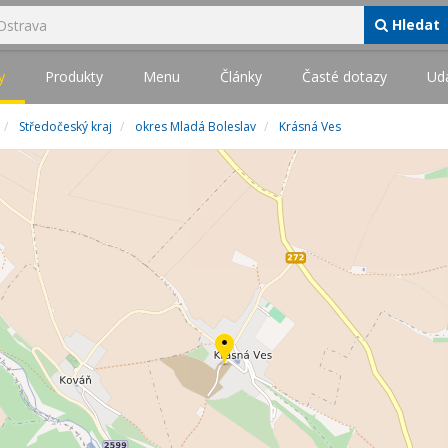
Hledat
y
Produkty
Menu
Články
Časté dotazy
Udá
Středočeský kraj
okres Mladá Boleslav
Krásná Ves