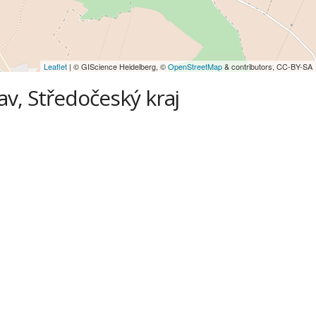
Leaflet
| © GIScience Heidelberg, ©
OpenStreetMap
& contributors, CC-BY-SA
av, Středočeský kraj