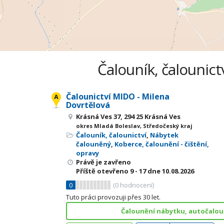
Čalouník, čalounict
Čalounictví MIDO - Milena
Dovrtělová
Krásná Ves 37, 294 25 Krásná Ves
okres Mladá Boleslav, Středočeský kraj
Čalouník, čalounictví
,
Nábytek
čalouněný
,
Koberce, čalounění - čištění,
opravy
Právě je zavřeno
Příště otevřeno
9 - 17
dne 10.08.2026
0
(
0
hodnocení)
Tuto práci provozuji přes 30 let.
Čalounění nábytku, autočaloun