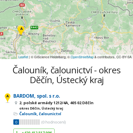
Leaflet
| © GIScience Heidelberg, ©
OpenStreetMap
& contributors, CC-BY-SA
Čalouník, čalounictví - okres
Děčín, Ústecký kraj
BARDOM, spol. s r.o.
2. polské armády 1212/4A, 405 02 Děčín
okres Děčín, Ústecký kraj
Čalouník, čalounictví
0
(
0
hodnocení)
+420 412 517 096