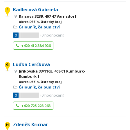
Kadlecová Gabriela
Raisova 3239, 407 47 Varnsdorf
okres Děčín, Ústecký kraj
Čalouník, čalounictví
0
(
0
hodnocení)
+420 412 384 926
Luďka Cvrčková
Jiříkovská 33/1163, 408 01 Rumburk-
Rumburk 1
okres Děčín, Ústecký kraj
Čalouník, čalounictví
0
(
0
hodnocení)
+420 725 223 063
Zdeněk Kricnar