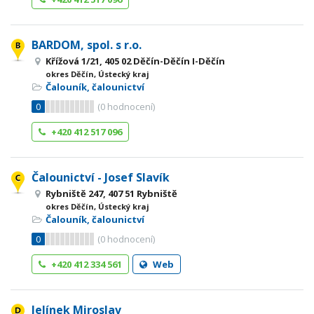
BARDOM, spol. s r.o.
Křížová 1/21, 405 02 Děčín-Děčín I-Děčín
okres Děčín, Ústecký kraj
Čalouník, čalounictví
0
(
0
hodnocení)
+420 412 517 096
Čalounictví - Josef Slavík
Rybniště 247, 407 51 Rybniště
okres Děčín, Ústecký kraj
Čalouník, čalounictví
0
(
0
hodnocení)
+420 412 334 561
Web
Jelínek Miroslav