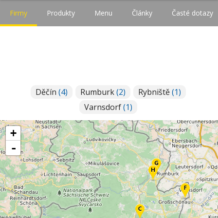
Firmy
Produkty
Menu
Články
Časté dotazy
Děčín
(4)
Rumburk
(2)
Rybniště
(1)
Varnsdorf
(1)
+
-