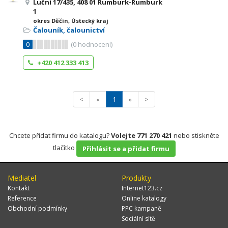
Luční 17/435, 408 01 Rumburk-Rumburk
1
okres Děčín, Ústecký kraj
Čalouník, čalounictví
0
(
0
hodnocení)
+420 412 333 413
<
«
1
»
>
Chcete přidat firmu do katalogu?
Volejte 771 270 421
nebo stiskněte
tlačítko
Přihlásit se a přidat firmu
Mediatel
Produkty
Kontakt
Internet123.cz
Reference
Online katalogy
Obchodní podmínky
PPC kampaně
Sociální sítě