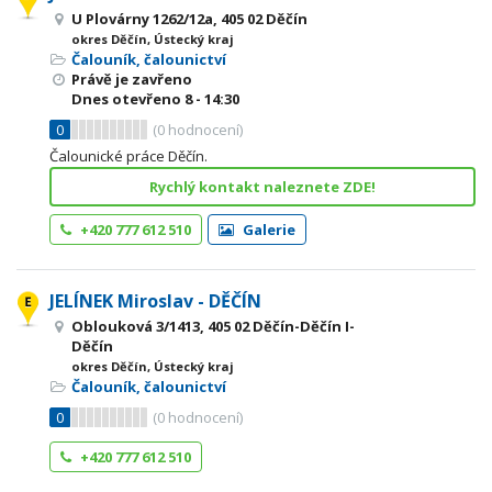
U Plovárny 1262/12a, 405 02 Děčín
okres Děčín, Ústecký kraj
Čalouník, čalounictví
Právě je zavřeno
Dnes otevřeno
8 - 14:30
0
(
0
hodnocení)
Čalounické práce Děčín.
Rychlý kontakt naleznete ZDE!
+420 777 612 510
Galerie
JELÍNEK Miroslav - DĚČÍN
Oblouková 3/1413, 405 02 Děčín-Děčín I-
Děčín
okres Děčín, Ústecký kraj
Čalouník, čalounictví
0
(
0
hodnocení)
+420 777 612 510