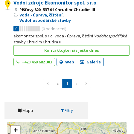
Vodní zdroje Ekomonitor spol. s r.o.
Píšťovy 820, 537 01 Chrudim-Chrudim III
Voda - úprava, čištění
,
Vodohospodářské stavby
0
(
0
hodnocení)
ekomonitor spol. s r.o. Voda - úprava, čištění
Vodohospodářské
stavby Chrudim Chrudim III
Kontaktujte nás ještě dnes
+420 469 682 303
Web
Galerie
<
«
1
»
>
Mapa
Filtry
+