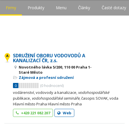
Firmy
Produkty
Menu
Články
Časté dotazy
SDRUŽENÍ OBORU VODOVODŮ A
KANALIZACÍ ČR, z.s.
Novotného lávka 5/200, 110 00 Praha 1-
Staré Město
Zájmová a profesní sdružení
0
(
0
hodnocení)
vodárenství, vodovody a kanalizace,
vodohospodářské
publikace,
vodohospodářské
semináře
, časopis SOVAK, voda
Hlavní město Praha Hlavní město Praha
+420 221 082 207
Web