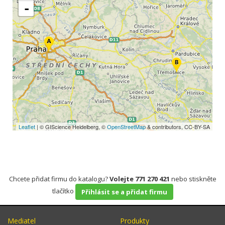
-
Leaflet
| © GIScience Heidelberg, ©
OpenStreetMap
& contributors, CC-BY-SA
Chcete přidat firmu do katalogu?
Volejte 771 270 421
nebo stiskněte
tlačítko
Přihlásit se a přidat firmu
Mediatel
Produkty