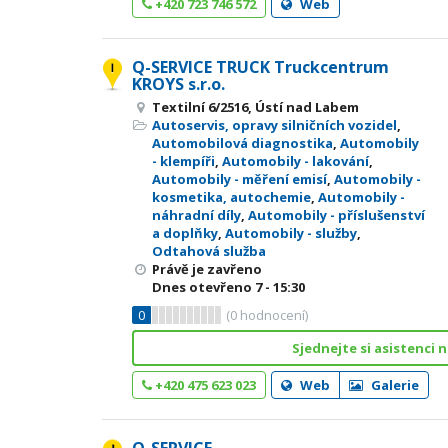
+420 723 746 572
Web
Q-SERVICE TRUCK Truckcentrum
KROYS s.r.o.
Textilní 6/2516, Ústí nad Labem
Autoservis, opravy silničních vozidel
,
Automobilová diagnostika
,
Automobily
- klempíři
,
Automobily - lakování
,
Automobily - měření emisí
,
Automobily -
kosmetika, autochemie
,
Automobily -
náhradní díly
,
Automobily - příslušenství
a doplňky
,
Automobily - služby
,
Odtahová služba
Právě je zavřeno
Dnes otevřeno
7 - 15:30
0
(
0
hodnocení)
Sjednejte si asistenci n
+420 475 623 023
Web
Galerie