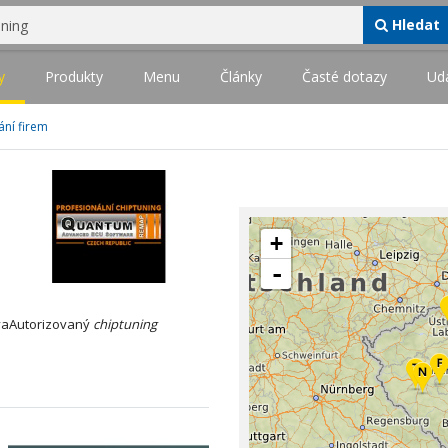
Hledat
y
Produkty
Menu
Články
Časté dotazy
Udá
ání firem
+
-
vaAutorizovaný
chiptuning