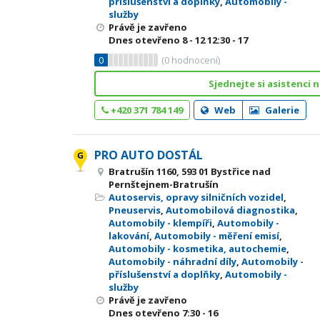
příslušenství a doplňky
,
Automobily -
služby
Právě je zavřeno
Dnes otevřeno
8 - 12
12:30 - 17
0
(
0
hodnocení)
Sjednejte si asistenci n
+420 371 784 149
Web
Galerie
PRO AUTO DOSTÁL
Bratrušín 1160, 593 01 Bystřice nad
Pernštejnem-Bratrušín
Autoservis, opravy silničních vozidel
,
Pneuservis
,
Automobilová diagnostika
,
Automobily - klempíři
,
Automobily -
lakování
,
Automobily - měření emisí
,
Automobily - kosmetika, autochemie
,
Automobily - náhradní díly
,
Automobily -
příslušenství a doplňky
,
Automobily -
služby
Právě je zavřeno
Dnes otevřeno
7:30 - 16