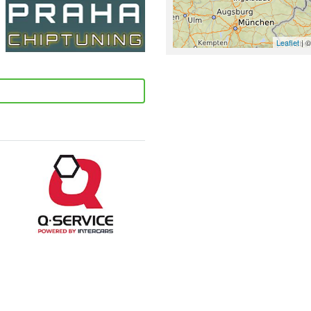
Leaflet
| ©