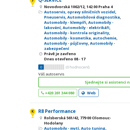
Q-SERVICE
Novodvorská 1062/12, 142 00 Praha 4
Autoservis, opravy silničních vozidel
,
Pneuservis
,
Automobilová diagnostika
,
Automobily - klempíři
,
Automobily -
lakování
,
Automobily - elektrikáři
,
Automobily - kontrola originality
,
Automobily - kosmetika, autochemie
,
Automobily - půjčovny
,
Automobily -
zabezpečení
Právě je zavřeno
Dnes otevřeno
08 - 17
0
(
0
hodnocení)
Váš autoservis
Sjednejte si asistenci n
+420 261 344 080
Web
R8 Performance
Rolsberská 561/42, 779 00 Olomouc-
Hodolany
Automobily - mytí
,
Auto tuning
,