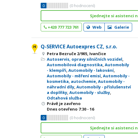
0
(
0
hodnocení)
Sjednejte si asistenci n
+420 777 723 761
Web
Galerie
Q-SERVICE Autoexpres CZ, s.r.o.
Petra Bezruče 2/905, Ivančice
Autoservis, opravy silničních vozidel
,
Automobilová diagnostika
,
Automobily
- klempíři
,
Automobily - lakování
,
Automobily - měření emisí
,
Automobily -
kosmetika, autochemie
,
Automobily -
náhradní díly
,
Automobily - příslušenství
a doplňky
,
Automobily - služby
,
Odtahová služba
Právě je zavřeno
Dnes otevřeno
7:30 - 16
0
(
0
hodnocení)
Sjednejte si asistenci n