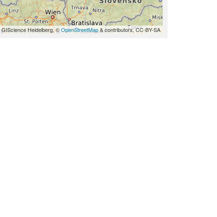
 GIScience Heidelberg, ©
OpenStreetMap
& contributors, CC-BY-SA