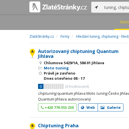
Firm
ZlatéStránky.cz
Firmy
Hledání tuning, chiptuning - hled
Autorizovaný chiptuning Quantum
Jihlava
Chlumova 5429/1A, 586 01 Jihlava
Moto tuning
Právě je zavřeno
Dnes otevřeno
08 - 17
0
(
0
hodnocení)
chiptuning
quantum jihlava Moto
tuning
Česko Jihla
Quantum Jihlava autorizovaný
+420 776 555 250
Web
Galerie
Chiptuning Praha