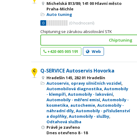
Michelská 813/89, 141 00 Hlavní město
Praha-Michle
Auto tuning
0
(
0
hodnocení)
Chiptuning se zárukou absolování STK
Chiptuning
+420 605 005 191
Web
Q-SERVICE Autoservis Hovorka
Hradešín 145, 282 01 Hradešín
Autoservis, opravy silničních vozidel
,
Automobilová diagnostika
,
Automobily
- klempíři
,
Automobily - lakování
,
Automobily - měření emisí
,
Automobily -
kosmetika, autochemie
,
Automobily -
náhradní díly
,
Automobily - příslušenství
a doplňky
,
Automobily - služby
,
Odtahová služba
Právě je zavřeno
Dnes otevřeno
8 - 18