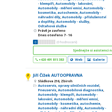
- klempíři
,
Automobily - lakování
,
Automobily - měření emisí
,
Automobily -
kosmetika, autochemie
,
Automobily -
náhradní díly
,
Automobily - příslušenství
a doplňky
,
Automobily - služby
,
Odtahová služba
Právě je zavřeno
Dnes otevřeno
7 - 16
0
(
0
hodnocení)
Sjednejte si asistenci n
+420 491 815 383
Web
Galerie
Jiří Čížek AUTOOPRAVNA
Sládkova 216, Zbiroh
Autoservis, opravy silničních vozidel
,
Pneuservis
,
Automobilová diagnostika
,
Automobily - klempíři
,
Automobily -
lakování
,
Automobily - měření emisí
,
Automobily - kosmetika, autochemie
,
Automobily - náhradní díly
,
Automobily -